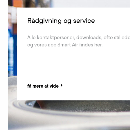
Elektror-gruppen
Rådgivning og service
Tal og fakta, nyheder, historie og kontorer - få 
Alle kontaktpersoner, downloads, ofte stilled
om Elektror-gruppen!
og vores app Smart Air findes her.
få mere at vide
få mere at vide