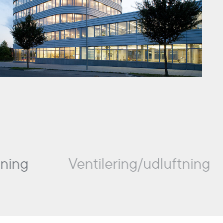
ing
Ventilering/udluftning