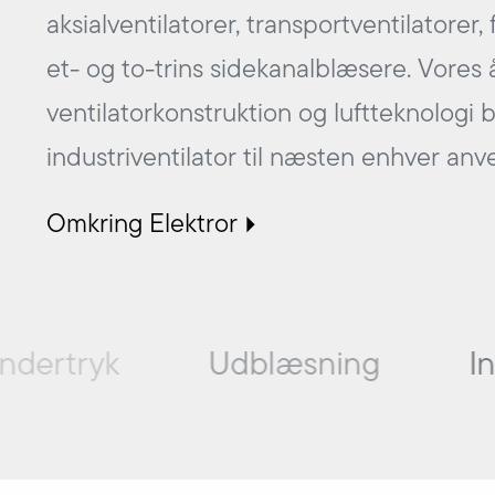
aksialventilatorer, transportventilatorer,
et- og to-trins sidekanalblæsere. Vores å
ventilatorkonstruktion og luftteknologi be
industriventilator til næsten enhver anv
Omkring Elektror
dertryk
Udblæsning
In