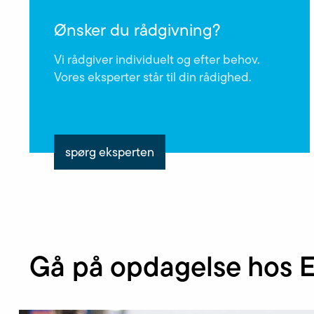
Ønsker du rådgivning?
Vi rådgiver individuelt og efter behov.
Vores eksperter står til din rådighed.
spørg eksperten
Gå på opdagelse hos E