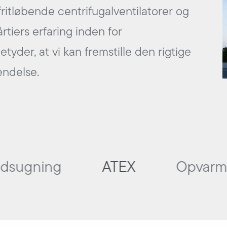
 fritløbende centrifugalventilatorer og
rtiers erfaring inden for
tyder, at vi kan fremstille den rigtige
endelse.
dsugning
ATEX
Opvarmn