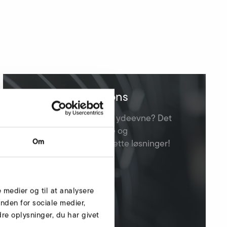
Systems & Solutions
Mindre energi og større ydeevne? Det
opnår vores individuelle og
Om
installationsklare komplette løsninger!
e medier og til at analysere
nden for sociale medier,
e oplysninger, du har givet