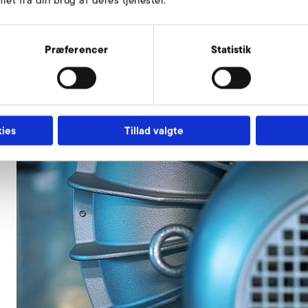
et fra din brug af deres tjenester.
striventilator med stor
 ventilator skal det
Præferencer
Statistik
ies
Tillad valgte