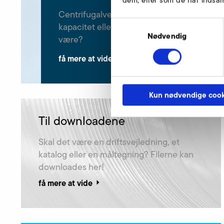
dem, eller som de har indsaml
Centrifugalventilator, aksialventilator, indu
Samtykkevalg
kapacitet eller transportventilator - hvilken
Nødvendig
være?
få mere at vide
Kun nødvendige cook
Til downloadene
Skal det være en driftsvejledning, et
katalog eller en måltegning? Filerne kan
downloades her!
få mere at vide