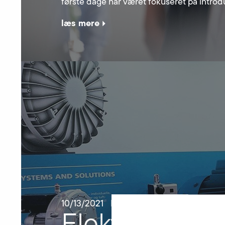
første dage har været fokuseret på intro
læs mere
10/13/2021
NYHEDER
Elektror på H