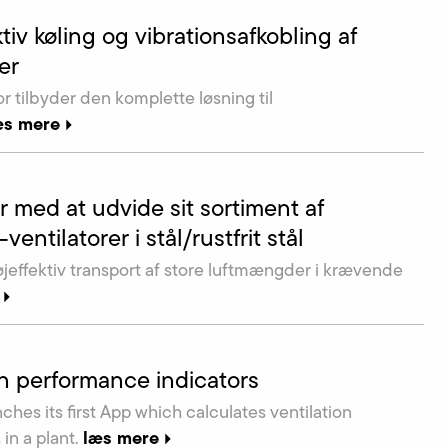
v køling og vibrationsafkobling af
er
r tilbyder den komplette løsning til
æs mere
r med at udvide sit sortiment af
entilatorer i stål/rustfrit stål
højeffektiv transport af store luftmængder i krævende
on performance indicators
ches its first App which calculates ventilation
læs mere
in a plant.