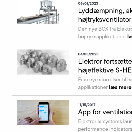
06/01/2023
Lyddæmpning, akti
højtryksventilator
Den nye BOX fra Elektro
l
højtryksapplikationer
04/03/2023
Elektror fortsætte
højeffektive S-HE-v
Fem nye størrelser til 
læs mere
applikationer
11/15/2017
App for ventilati
Elektror airsystems laun
performance indicators 