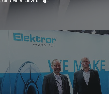
duktion, vidensudveksling…
I messen i