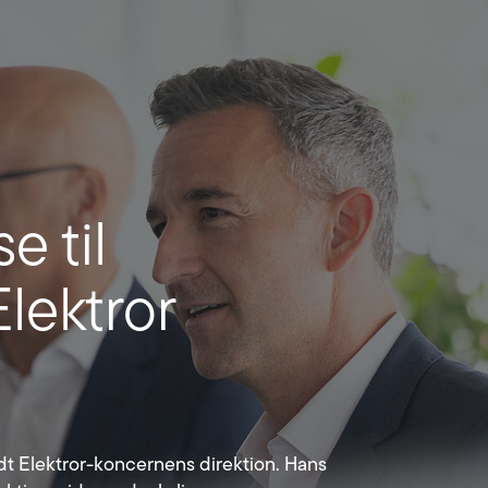
 til
Elektror
trådt Elektror-koncernens direktion. Hans