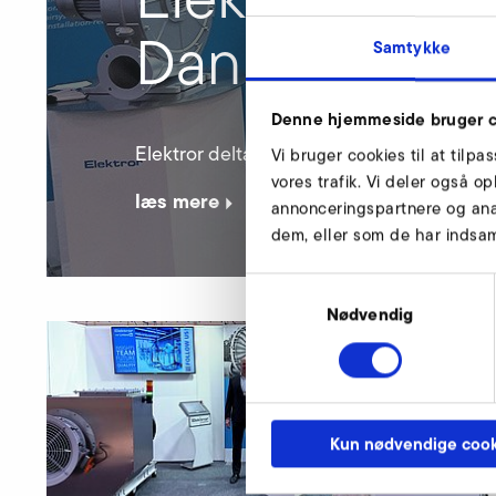
Danmark
Samtykke
Denne hjemmeside bruger c
Elektror deltager på Skandinaviens størst
Vi bruger cookies til at tilpa
vores trafik. Vi deler også 
læs mere
annonceringspartnere og ana
dem, eller som de har indsaml
Samtykkevalg
Nødvendig
Kun nødvendige cook