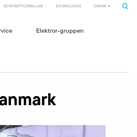
DANSK
KONTAKTFORMULAR
DOWNLOADS
rvice
Elektror-gruppen
Danmark