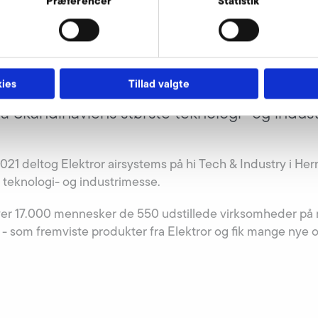
Præferencer
Statistik
ies
Tillad valgte
på Skandinaviens største teknologi- og indus
r 2021 deltog Elektror airsystems på hi Tech & Industry i H
 teknologi- og industrimesse.
ver 17.000 mennesker de 550 udstillede virksomheder på 
- som fremviste produkter fra Elektror og fik mange nye 