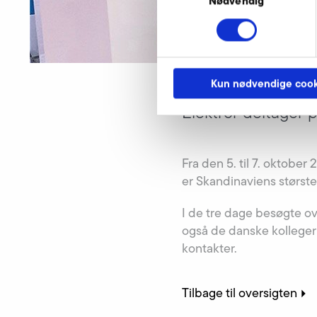
Nødvendig
Kun nødvendige cook
Elektror deltager 
Fra den 5. til 7. oktobe
er Skandinaviens største
I de tre dage besøgte o
også de danske kolleger 
kontakter.
Tilbage til oversigten