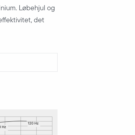
inium. Løbehjul og
fektivitet, det