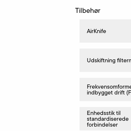
Tilbehør
AirKnife
Udskiftning filter
Frekvensomformer
indbygget drift (
Enhedsstik til
standardiserede
forbindelser