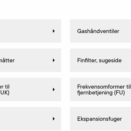
Gashåndventiler
måtter
Finfilter, sugeside
 til
Frekvensomformer til
FUK)
fjernbetjening (FU)
Ekspansionsfuger