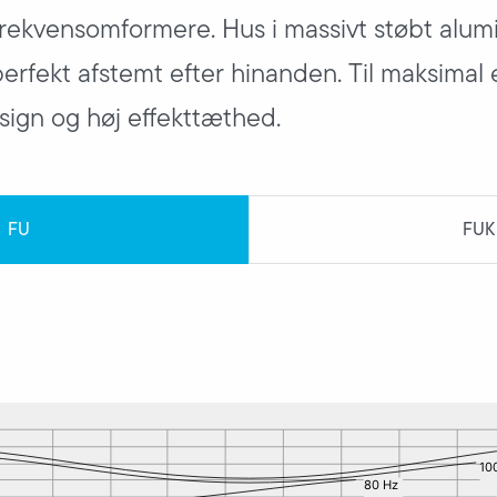
rekvensomformere. Hus i massivt støbt alum
rfekt afstemt efter hinanden. Til maksimal ef
ign og høj effekttæthed.
FU
FUK