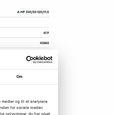
A-HP 330/33-120/11,0
61,9
10580
400
120
21,2
Om
11,0
7130
e medier og til at analysere
51
nden for sociale medier,
e oplysninger, du har givet