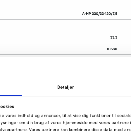
A-HP 330/33-120/7,5
33,3
10580
400
120
15,5
Detaljer
7,5
ookies
7105
sse vores indhold og annoncer, til at vise dig funktioner til social
51
oplysninger om din brug af vores hjemmeside med vores partnere i
lysepartnere. Vores partnere kan kombinere disse data med andr