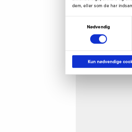
dem, eller som de har indsaml
Samtykkevalg
Tekniske tegninge
Nødvendig
Kun nødvendige cook