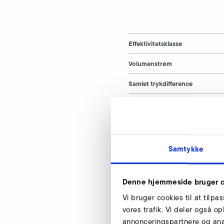
Effektivitetsklasse
Volumenstrøm
Samlet trykdifference
Spænding
Frekvens
Strømforbrug
Samtykke
Ydeevne
Denne hjemmeside bruger c
Ventilatorens omdrejningstal
Vi bruger cookies til at tilpa
Vægt
vores trafik. Vi deler også 
annonceringspartnere og ana