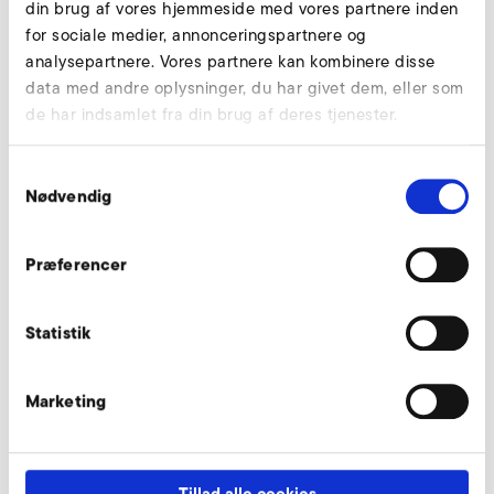
din brug af vores hjemmeside med vores partnere inden
Handleiding MAF D3/D5 (de)
for sociale medier, annonceringspartnere og
HANDLEIDING
PDF
5 MB
analysepartnere. Vores partnere kan kombinere disse
data med andre oplysninger, du har givet dem, eller som
DOWNLOAD
de har indsamlet fra din brug af deres tjenester.
Handleiding MAF-B (de)
Samtykkevalg
Nødvendig
HANDLEIDING
PDF
6 MB
DOWNLOAD
Præferencer
Handleiding MAF-B (pl)
Statistik
HANDLEIDING
PDF
7 MB
DOWNLOAD
Marketing
Handleiding MAF D3/D5 (pl)
HANDLEIDING
PDF
5 MB
Tillad alle cookies