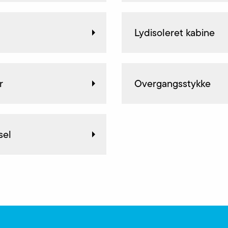
Lydisoleret kabine
r
Overgangsstykke
sel