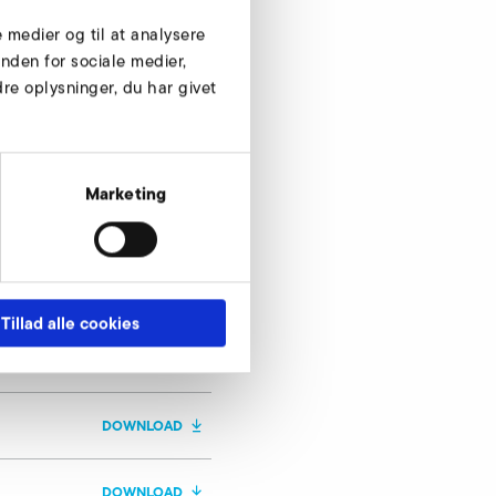
0
e medier og til at analysere
0
nden for sociale medier,
e oplysninger, du har givet
230/400, 277/480, 400, 480
50/60
0,25
Marketing
50
Tillad alle cookies
DOWNLOAD
DOWNLOAD