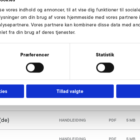
sse vores indhold og annoncer, til at vise dig funktioner til social
oplysninger om din brug af vores hjemmeside med vores partnere i
lysepartnere. Vores partnere kan kombinere disse data med andr
et fra din brug af deres tjenester.
Præferencer
Statistik
ies
Tillad valgte
(de)
HANDLEIDING
PDF
5 MB
HANDLEIDING
PDF
5 MB