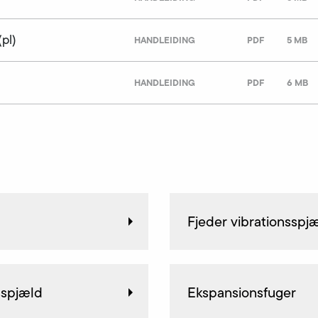
pl)
HANDLEIDING
PDF
5 MB
HANDLEIDING
PDF
6 MB
Fjeder vibrationsspj
sspjæld
Ekspansionsfuger