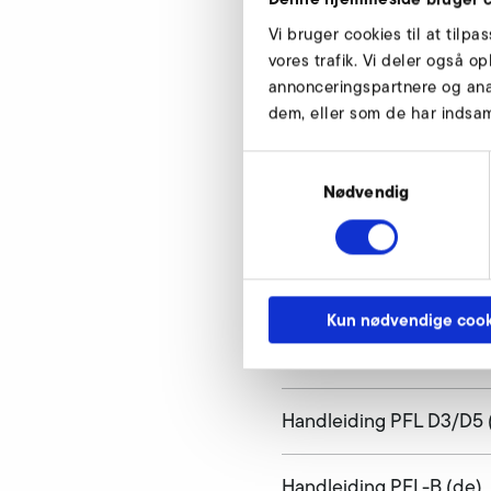
Volumenstrøm
Vi bruger cookies til at tilpa
Samlet trykdifference
vores trafik. Vi deler også 
annonceringspartnere og ana
Spænding
dem, eller som de har indsaml
Frekvens
Samtykkevalg
Ydeevne
Nødvendig
Vægt
Kun nødvendige cook
Downloads
Handleiding PFL D3/D5 
Handleiding PFL-B (de)