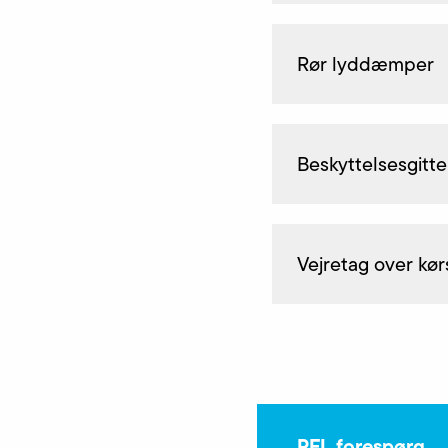
Rør lyddæmper
Beskyttelsesgitte
Vejretag over kør
PFL forespørg