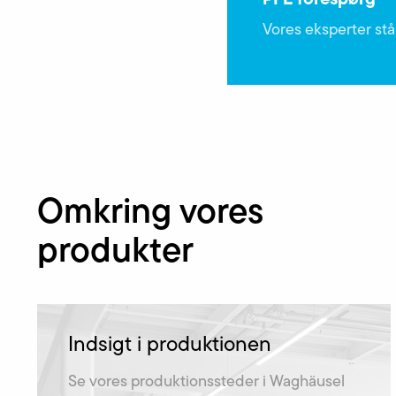
Vores eksperter står
Omkring vores
produkter
Indsigt i produktionen
Se vores produktionssteder i Waghäusel