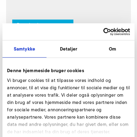
Download
Samtykke
Detaljer
Om
Downloads
Denne hjemmeside bruger cookies
Handleiding S-MP (fr, it, nl)
Vi bruger cookies til at tilpasse vores indhold og
HANDLEIDING
PDF
2 MB
annoncer, til at vise dig funktioner til sociale medier og til
at analysere vores trafik. Vi deler også oplysninger om
DOWNLOAD
din brug af vores hjemmeside med vores partnere inden
for sociale medier, annonceringspartnere og
Handleiding S-MP (ru)
analysepartnere. Vores partnere kan kombinere disse
data med andre oplysninger, du har givet dem, eller som
HANDLEIDING
PDF
2 MB
de har indsamlet fra din brug af deres tjenester.
DOWNLOAD