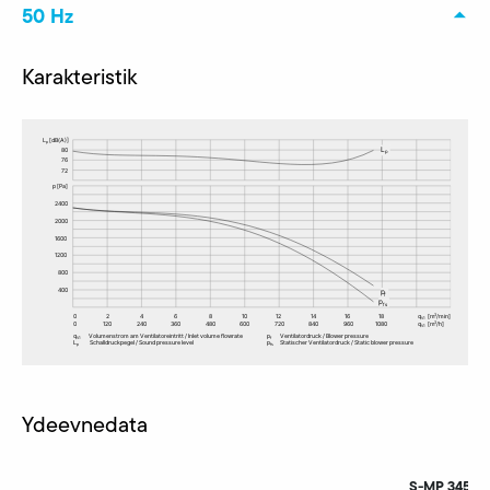
50 Hz
Karakteristik
Ydeevnedata
S-MP 345/30