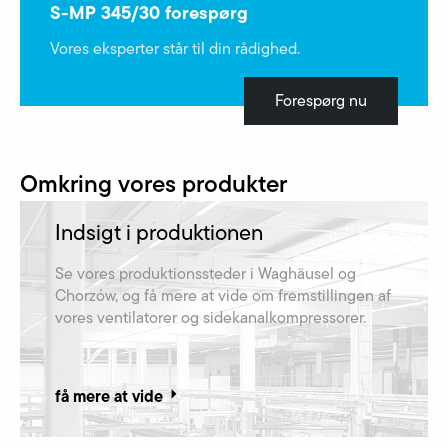
S-MP 345/30 forespørg
Vores eksperter står til din rådighed.
Forespørg nu
Omkring vores produkter
Indsigt i produktionen
Se vores produktionssteder i Waghäusel og
Chorzów, og få mere at vide om fremstillingen af​
vores ventilatorer og sidekanalkompressorer.
få mere at vide