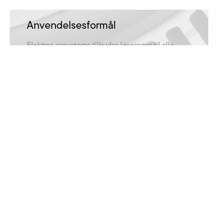
Anvendelsesformål
Elektror airsystems tilbyder løsninger til alle
anvendelsesformål og er derfor repræsenteret i
mange brancher.
få mere at vide
Downloads
Skal det være en driftsvejledning, et katalog
eller en måltegning? Filerne kan downloades
her!