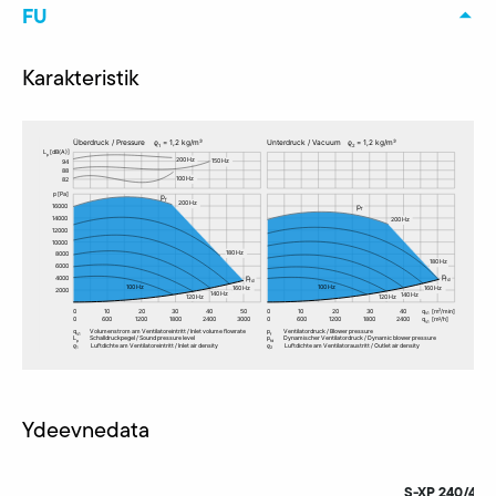
FU
Karakteristik
Ydeevnedata
S-XP 240/40-