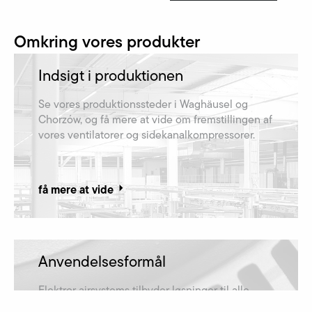
Omkring vores produkter
Indsigt i produktionen
Se vores produktionssteder i Waghäusel og
Chorzów, og få mere at vide om fremstillingen af​
vores ventilatorer og sidekanalkompressorer.
få mere at vide
Anvendelsesformål
Elektror airsystems tilbyder løsninger til alle
anvendelsesformål og er derfor repræsenteret i