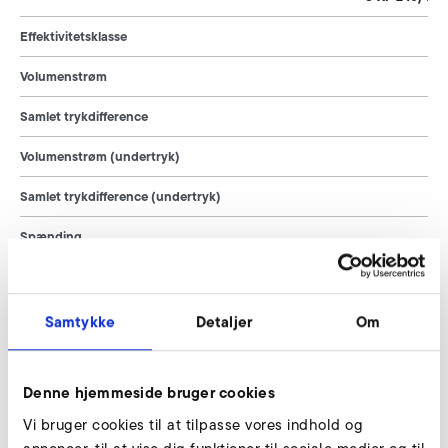
Effektivitetsklasse
Volumenstrøm
Samlet trykdifference
Volumenstrøm (undertryk)
Samlet trykdifference (undertryk)
Spænding
Frekvens
Strømforbrug
Samtykke
Detaljer
Om
Ydeevne
Denne hjemmeside bruger cookies
Ventilatorens omdrejningstal
Vi bruger cookies til at tilpasse vores indhold og
Vægt