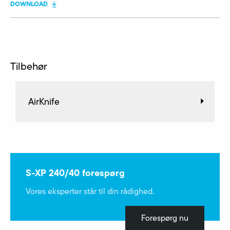
DOWNLOAD
Tilbehør
AirKnife
S-XP 240/40 forespørg
Vores eksperter står til din rådighed.
Forespørg nu