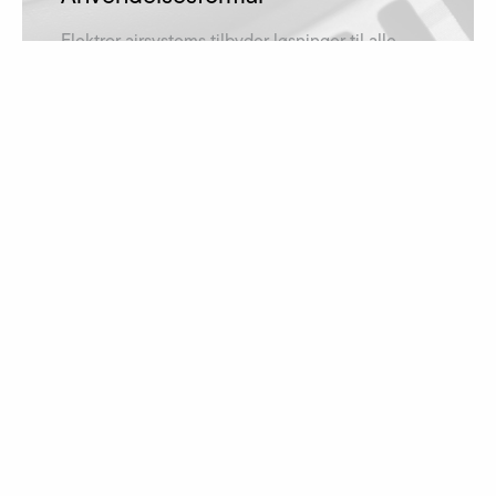
Elektror airsystems tilbyder løsninger til alle
anvendelsesformål og er derfor repræsenteret i
mange brancher.
få mere at vide
Downloads
Skal det være en driftsvejledning, et katalog
eller en måltegning? Filerne kan downloades
her!
til downloadene