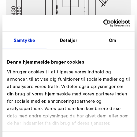
Samtykke
Detaljer
Om
Denne hjemmeside bruger cookies
Download
Vi bruger cookies til at tilpasse vores indhold og
annoncer, til at vise dig funktioner til sociale medier og til
at analysere vores trafik. Vi deler også oplysninger om
din brug af vores hjemmeside med vores partnere inden
Downloads
for sociale medier, annonceringspartnere og
analysepartnere. Vores partnere kan kombinere disse
Handleiding SD (de, en)
data med andre oplysninger, du har givet dem, eller som
de har indsamlet fra din brug af deres tjenester.
HANDLEIDING
PDF
3 MB
DOWNLOAD