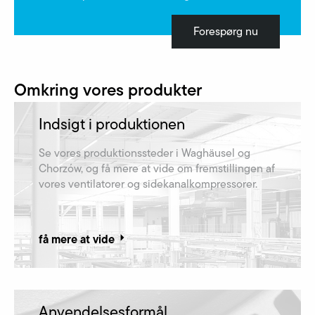
Forespørg nu
Omkring vores produkter
Indsigt i produktionen
Se vores produktionssteder i Waghäusel og
Chorzów, og få mere at vide om fremstillingen af​
vores ventilatorer og sidekanalkompressorer.
få mere at vide
Anvendelsesformål