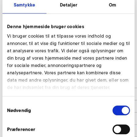
Samtykke
Detaljer
Om
Denne hjemmeside bruger cookies
Vi bruger cookies til at tilpasse vores indhold og
annoncer, til at vise dig funktioner til sociale medier og til
at analysere vores trafik. Vi deler også oplysninger om
din brug af vores hjemmeside med vores partnere inden
for sociale medier, annonceringspartnere og
2SD 840
analysepartnere. Vores partnere kan kombinere disse
data med andre oplysninger, du har givet dem, eller som
d
69
de har indsamlet fra din brug af deres tjenester.
d1
G2 1/2"
Samtykkevalg
d2
76,1
Nødvendig
l
70
Præferencer
l1
15