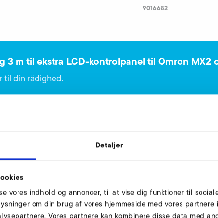
9016682
g 3 m til ekstra LCD-kontrolpanel til Omron MX2 
 til din rådighed.
Detaljer
ookies
el 3 m lang til Omron MX2
sse vores indhold og annoncer, til at vise dig funktioner til social
oplysninger om din brug af vores hjemmeside med vores partnere i
lysepartnere. Vores partnere kan kombinere disse data med andr