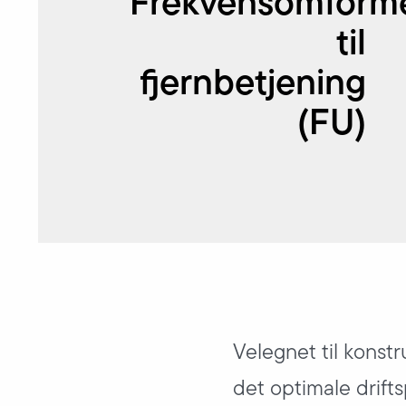
Frekvensomform
til
fjernbetjening
(FU)
Velegnet til konstr
det optimale drift