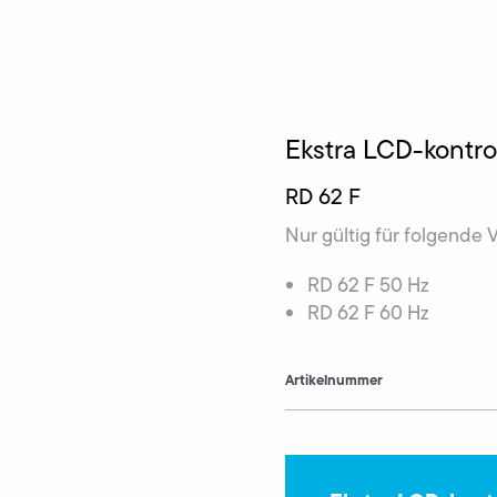
Ekstra LCD-kontro
RD 62 F
Nur gültig für folgende 
RD 62 F 50 Hz
RD 62 F 60 Hz
Artikelnummer