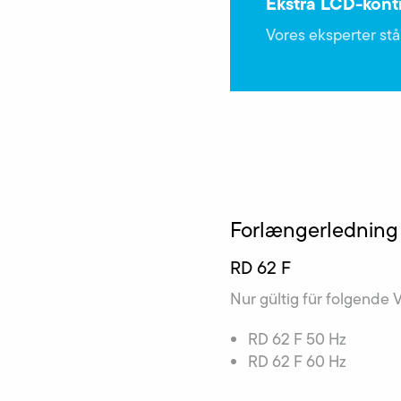
Ekstra LCD-kont
Vores eksperter står
Forlængerledning 
RD 62 F
Nur gültig für folgende 
RD 62 F 50 Hz
RD 62 F 60 Hz