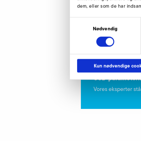
Nur gültig für folgende 
dem, eller som de har indsaml
RD 62 F 50 Hz
Samtykkevalg
RD 62 F 60 Hz
Nødvendig
Artikelnummer
Kun nødvendige cook
USB-parameterka
Vores eksperter står