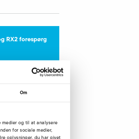
og RX2 forespørg
Forespørg nu
Om
e medier og til at analysere
nden for sociale medier,
e oplysninger, du har givet