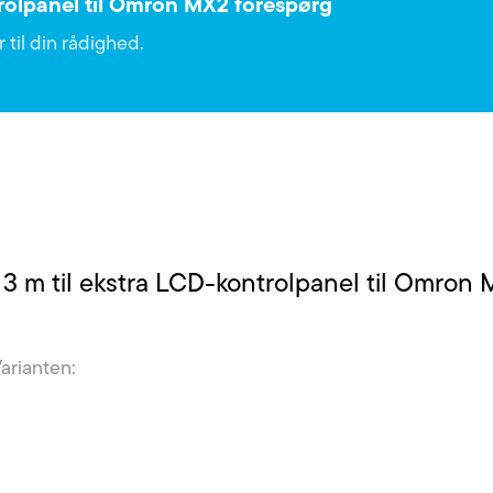
rolpanel til Omron MX2 forespørg
 til din rådighed.
3 m til ekstra LCD-kontrolpanel til Omron
Varianten: