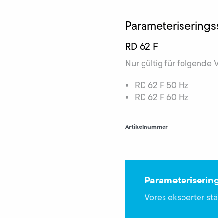
Parameterisering
RD 62 F
Nur gültig für folgende 
RD 62 F 50 Hz
RD 62 F 60 Hz
Artikelnummer
Parameteriserin
Vores eksperter står