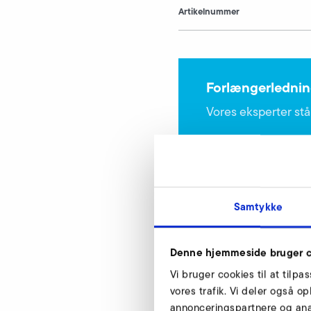
Artikelnummer
Forlængerlednin
Vores eksperter står
Samtykke
Denne hjemmeside bruger c
USB-parameterkab
Vi bruger cookies til at tilpa
RD 62 F
vores trafik. Vi deler også 
annonceringspartnere og ana