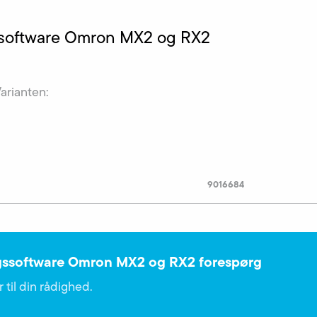
ssoftware Omron MX2 og RX2
Varianten:
9016684
gssoftware Omron MX2 og RX2 forespørg
 til din rådighed.