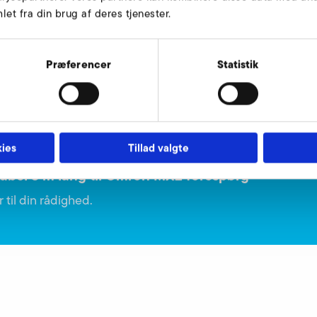
Varianten:
et fra din brug af deres tjenester.
Præferencer
Statistik
9016683
ies
Tillad valgte
bel 3 m lang til Omron MX2 forespørg
 til din rådighed.