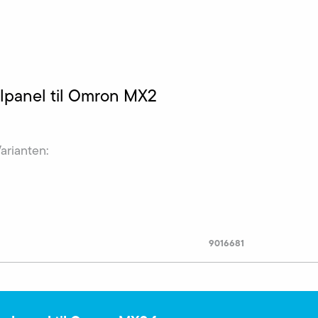
lpanel til Omron MX2
Varianten:
9016681