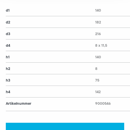
d1
140
d2
182
d3
216
d4
8 x 11,5
h1
140
h2
8
h3
75
h4
142
Artikelnummer
9000546