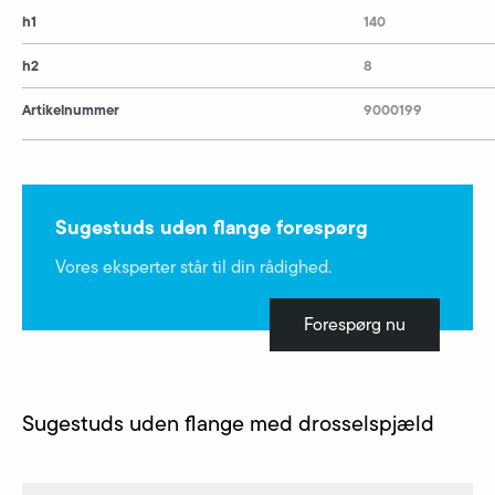
h1
140
h2
8
Artikelnummer
9000199
Sugestuds uden flange forespørg
Vores eksperter står til din rådighed.
Forespørg nu
Sugestuds uden flange med drosselspjæld