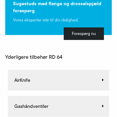
Sugestuds med flange og drosselspjæld
forespørg
Vores eksperter står til din rådighed.
Forespørg nu
Yderligere tilbehør RD 64
AirKnife
Gashåndventiler