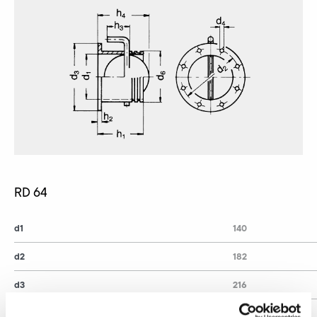
RD 64
d1
140
d2
182
d3
216
d4
8 x 11,5