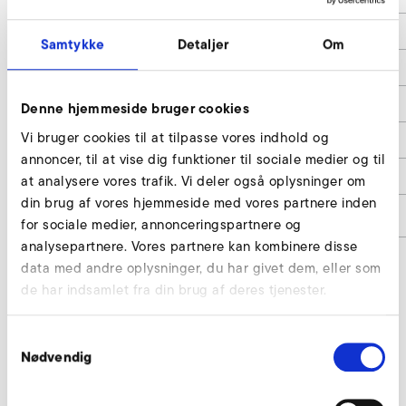
d6
150
Samtykke
Detaljer
Om
h1
140
h2
8
Denne hjemmeside bruger cookies
Vi bruger cookies til at tilpasse vores indhold og
h3
75
annoncer, til at vise dig funktioner til sociale medier og til
h4
142
at analysere vores trafik. Vi deler også oplysninger om
din brug af vores hjemmeside med vores partnere inden
Artikelnummer
9000542
for sociale medier, annonceringspartnere og
analysepartnere. Vores partnere kan kombinere disse
data med andre oplysninger, du har givet dem, eller som
de har indsamlet fra din brug af deres tjenester.
Sugestuds uden flange med
drosselspjæld forespørg
Samtykkevalg
Nødvendig
Vores eksperter står til din rådighed.