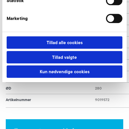
Statistik
Y
45°
Marketing
ØLK
260
Ød
215
ØC
9,5
Tillad alle cookies
A
10
Tillad valgte
L
250
Kun nødvendige cookies
X°
22,5°
ØD
280
Artikelnummer
9019572