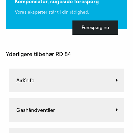
Kompensator, sugeside forespørg
Vores eksperter står til din rådighed.
Forespørg nu
Yderligere tilbehør RD 84
AirKnife
Gashåndventiler