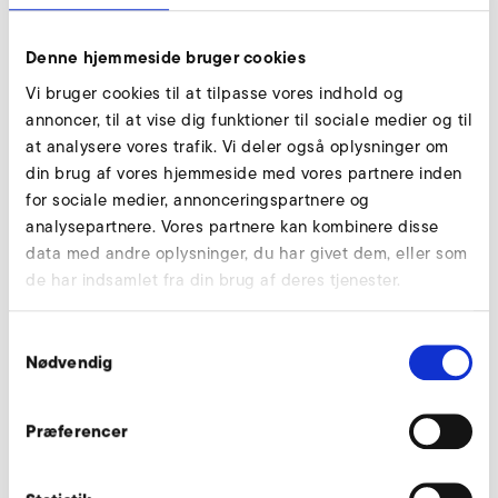
Kompensator, sugeside
Denne hjemmeside bruger cookies
Vi bruger cookies til at tilpasse vores indhold og
annoncer, til at vise dig funktioner til sociale medier og til
at analysere vores trafik. Vi deler også oplysninger om
din brug af vores hjemmeside med vores partnere inden
for sociale medier, annonceringspartnere og
analysepartnere. Vores partnere kan kombinere disse
data med andre oplysninger, du har givet dem, eller som
de har indsamlet fra din brug af deres tjenester.
Samtykkevalg
Nødvendig
RD 84
Præferencer
n
8