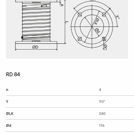
RD 84
n
4
Y
90°
ØLK
240
Ød
176