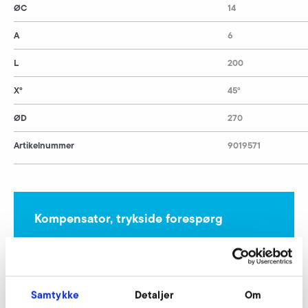
ØC
14
A
6
L
200
X°
45°
ØD
270
Artikelnummer
9019571
Kompensator, trykside forespørg
Vores eksperter står til din rådighed.
Forespørg nu
Samtykke
Detaljer
Om