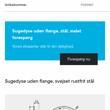
Artikelnummer
9020567
Sugedyse uden flange, stål, malet
forespørg
Vores eksperter står til din rådighed.
Forespørg nu
Sugedyse uden flange, svejset rustfrit stål