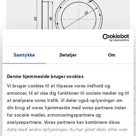
Samtykke
Detaljer
Om
S-MP 600/54
Denne hjemmeside bruger cookies
d2
300
Vi bruger cookies til at tilpasse vores indhold og
annoncer, til at vise dig funktioner til sociale medier og til
d3
320
at analysere vores trafik. Vi deler også oplysninger om
d4
8 x 7
din brug af vores hjemmeside med vores partnere inden
for sociale medier, annonceringspartnere og
d6
280
analysepartnere. Vores partnere kan kombinere disse
data med andre oplysninger, du har givet dem, eller som
h1
60