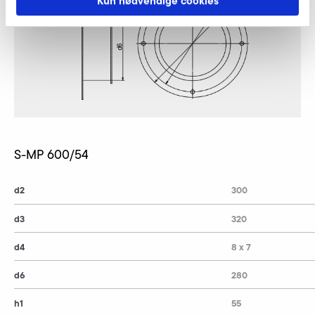
Kun nødvendige cookies
S-MP 600/54
d2
300
d3
320
d4
8 x 7
d6
280
h1
55