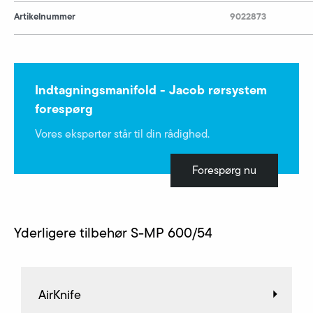
Artikelnummer
9022873
Indtagningsmanifold - Jacob rørsystem
forespørg
Vores eksperter står til din rådighed.
Forespørg nu
Yderligere tilbehør S-MP 600/54
AirKnife