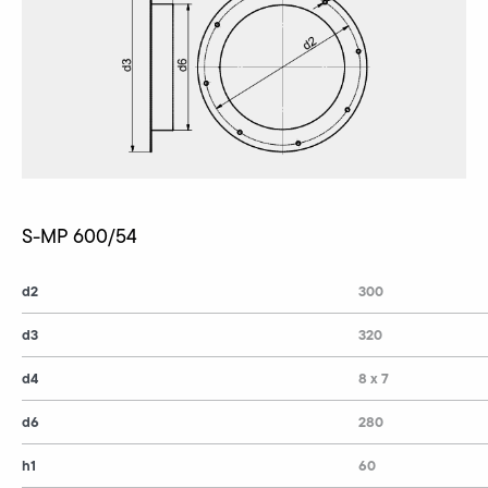
S-MP 600/54
d2
300
d3
320
d4
8 x 7
d6
280
h1
60