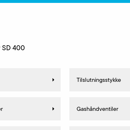
ør SD 400
Tilslutningsstykke
er
Gashåndventiler