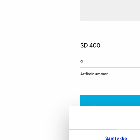
SD 400
d
Artikelnummer
Beskyttelsesgitt
Vores eksperter står
Samtykke