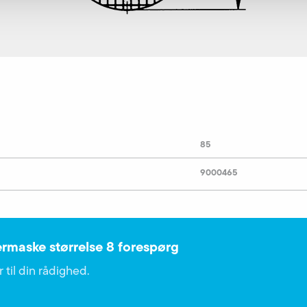
85
9000465
ermaske størrelse 8 forespørg
 til din rådighed.