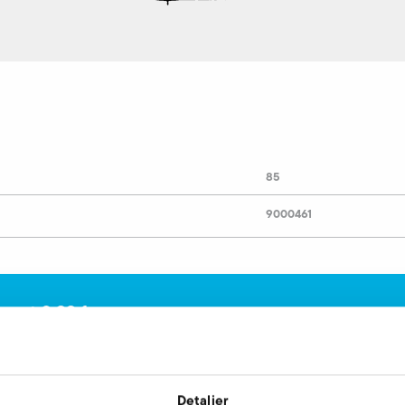
85
9000461
ernet 0,32 forespørg
 til din rådighed.
Detaljer