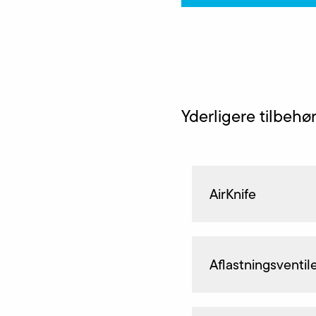
Yderligere tilbeh
AirKnife
Aflastningsventil