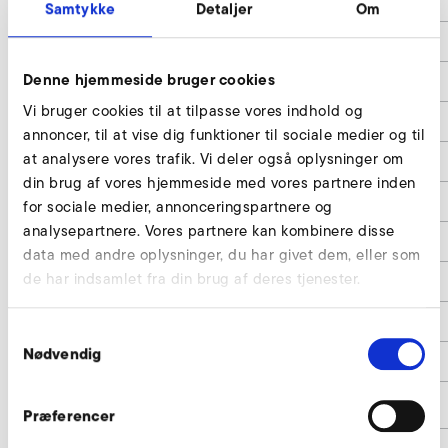
d
80
Samtykke
Detaljer
Om
d1
118
Denne hjemmeside bruger cookies
d2
145
Vi bruger cookies til at tilpasse vores indhold og
d3
100
annoncer, til at vise dig funktioner til sociale medier og til
at analysere vores trafik. Vi deler også oplysninger om
d4
9
din brug af vores hjemmeside med vores partnere inden
d5
240
for sociale medier, annonceringspartnere og
analysepartnere. Vores partnere kan kombinere disse
e
16
data med andre oplysninger, du har givet dem, eller som
de har indsamlet fra din brug af deres tjenester.
e1
44
h
185
Samtykkevalg
Nødvendig
h1
12
Artikelnummer
2008788
Præferencer