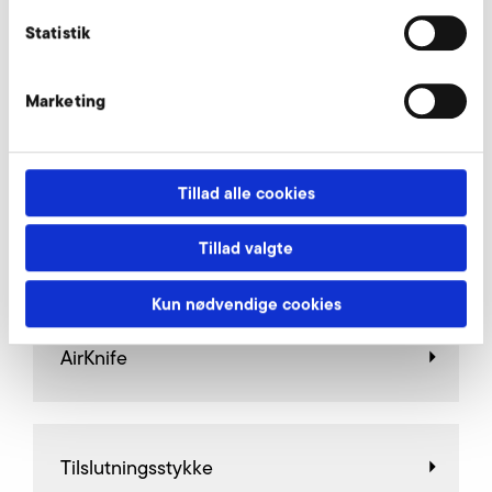
Statistik
Finfilter med tilslutningsstykke forespørg
Marketing
Vores eksperter står til din rådighed.
Forespørg nu
Tillad alle cookies
Tillad valgte
Yderligere tilbehør SD 9
Kun nødvendige cookies
AirKnife
Tilslutningsstykke