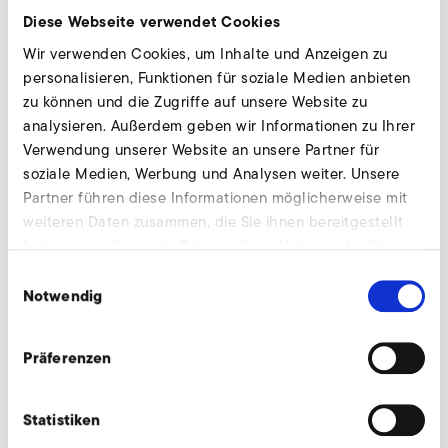
abgesteckt ist.
Diese Webseite verwendet Cookies
Wir verwenden Cookies, um Inhalte und Anzeigen zu
Seit 2005 ist das vom Energy Drink-Hersteller „Red Bull“
personalisieren, Funktionen für soziale Medien anbieten
ins Leben gerufene, gleichnamige Air Race eine offizielle
zu können und die Zugriffe auf unsere Website zu
Wettkampfserie, die jährlich rund um den Globus
analysieren. Außerdem geben wir Informationen zu Ihrer
ausgetragen wird. Nur die weltbesten Kunstfliegerpiloten
Verwendung unserer Website an unsere Partner für
dürfen hierbei teilnehmen. Für einen sicheren Ablauf der
soziale Medien, Werbung und Analysen weiter. Unsere
Veranstaltung ist die gleichbleibende Form und Position
Partner führen diese Informationen möglicherweise mit
der Pylone sowie das „wieder- in-Form-kommen“ nach
weiteren Daten zusammen, die Sie ihnen bereitgestellt
einer Berührung mit einem Flieger von enormer
haben oder die sie im Rahmen Ihrer Nutzung der Dienste
Wichtigkeit. Die nötige Standfestigkeit und gleichzeitige
gesammelt haben.
Einwilligungsauswahl
Flexibilität erhalten die Air Gates durch die konstante
Notwendig
Luftzuführung mithilfe von mobilen Axialventilatoren. Für
die Saison 2009 werden diese Ventilatoren von Elektror
Präferenzen
geliefert.
Statistiken