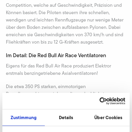
Competition, welche auf Geschwindigkeit, Präzision und
Können basiert. Die Piloten steuern ihre schnellen,
wendigen und leichten Rennflugzeuge nur wenige Meter
über dem Boden zwischen aufblasbaren Pylonen. Dabei
erreichen sie Geschwindigkeiten von 370 km/h und sind
Fliehkräften von bis zu 12 G-Kräften ausgesetzt.
Im Detail: Die Red Bull Air Race Ventilatoren
Eigens für das Red Bull Air Race produziert Elektror
erstmals benzingetriebene Axialventilatoren!
Die etwa 350 PS starken, einmotorigen
Propellermaschinen zeichnen die unglaublichsten
Figuren in Form von Kondensstreifen in den Himmel, wenn
sie entlang des vorgeschriebenen Racetracks fliegen. Mit
bis zu 400 km/h und Beschleunigungskräften bis 11 g
Zustimmung
Details
Über Cookies
rasen die wagemutigen Piloten durch die aufblasbaren, 20
m hohen Air Gates (Pylonen), mit denen der Kurs