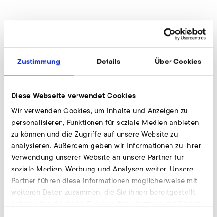
AirKnife
A-HP 330/33
Zustimmung
Details
Über Cookies
Materialnummer
AirKnife
Diese Webseite verwendet Cookies
Wir verwenden Cookies, um Inhalte und Anzeigen zu
personalisieren, Funktionen für soziale Medien anbieten
AirKnife anfragen
zu können und die Zugriffe auf unsere Website zu
analysieren. Außerdem geben wir Informationen zu Ihrer
Wir beraten individuell und nach Bedarf. Unsere
Verwendung unserer Website an unsere Partner für
Experten stehen Ihnen gerne zur Verfügung.
soziale Medien, Werbung und Analysen weiter. Unsere
Partner führen diese Informationen möglicherweise mit
Jetzt anfragen
weiteren Daten zusammen, die Sie ihnen bereitgestellt
haben oder die sie im Rahmen Ihrer Nutzung der Dienste
gesammelt haben.