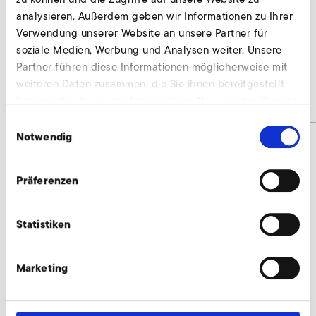
Nur gültig für folgende Varianten:
analysieren. Außerdem geben wir Informationen zu Ihrer
Verwendung unserer Website an unsere Partner für
A-HP 330/33-120/11,0 120 Hz
soziale Medien, Werbung und Analysen weiter. Unsere
A-HP 330/33-120/7,5 120 Hz
Partner führen diese Informationen möglicherweise mit
weiteren Daten zusammen, die Sie ihnen bereitgestellt
haben oder die sie im Rahmen Ihrer Nutzung der Dienste
Materialnummer
9016684
gesammelt haben.
Einwilligungsauswahl
Notwendig
Parametriersoftware Omron MX2 und RX
Präferenzen
2 anfragen
Wir beraten individuell und nach Bedarf. Unsere
Statistiken
Experten stehen Ihnen gerne zur Verfügung.
Marketing
Jetzt anfragen