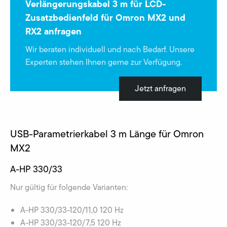
Verlängerungskabel 3 m für LCD-
Zusatzbedienfeld für Omron MX2 und
RX2 anfragen
Wir beraten individuell und nach Bedarf. Unsere
Experten stehen Ihnen gerne zur Verfügung.
Jetzt anfragen
USB-Parametrierkabel 3 m Länge für Omron
MX2
A-HP 330/33
Nur gültig für folgende Varianten:
A-HP 330/33-120/11,0 120 Hz
A-HP 330/33-120/7,5 120 Hz