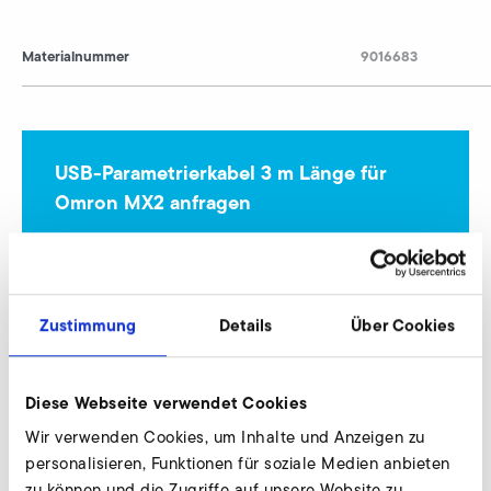
Materialnummer
9016683
USB-Parametrierkabel 3 m Länge für
Omron MX2 anfragen
Wir beraten individuell und nach Bedarf. Unsere
Experten stehen Ihnen gerne zur Verfügung.
Zustimmung
Details
Über Cookies
Jetzt anfragen
Diese Webseite verwendet Cookies
Parametriersoftware Omron MX2 und RX 2
Wir verwenden Cookies, um Inhalte und Anzeigen zu
personalisieren, Funktionen für soziale Medien anbieten
A-HP 330/33
zu können und die Zugriffe auf unsere Website zu