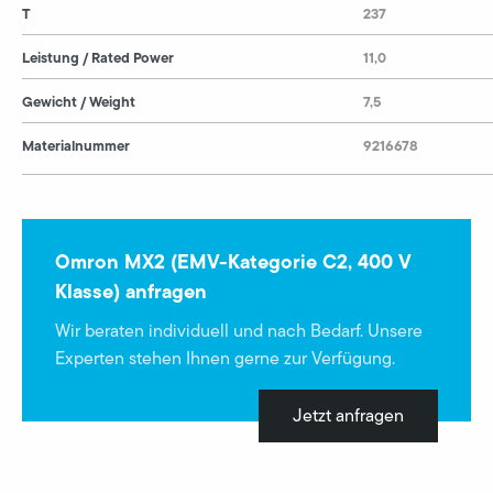
T
237
Leistung / Rated Power
11,0
Gewicht / Weight
7,5
Materialnummer
9216678
Omron MX2 (EMV-Kategorie C2, 400 V
Klasse) anfragen
Wir beraten individuell und nach Bedarf. Unsere
Experten stehen Ihnen gerne zur Verfügung.
Jetzt anfragen