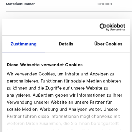
Materialnummer
CHO001
Federschwingungsdämpfer anfragen
Zustimmung
Details
Über Cookies
Wir beraten individuell und nach Bedarf. Unsere
Experten stehen Ihnen gerne zur Verfügung.
Diese Webseite verwendet Cookies
Jetzt anfragen
Wir verwenden Cookies, um Inhalte und Anzeigen zu
personalisieren, Funktionen für soziale Medien anbieten
zu können und die Zugriffe auf unsere Website zu
Federschwingungsdämpfer mit
analysieren. Außerdem geben wir Informationen zu Ihrer
Befestigungsplatte
Verwendung unserer Website an unsere Partner für
soziale Medien, Werbung und Analysen weiter. Unsere
CFMT
Partner führen diese Informationen möglicherweise mit
weiteren Daten zusammen, die Sie ihnen bereitgestellt
auf Anfrage / on request
-
haben oder die sie im Rahmen Ihrer Nutzung der Dienste