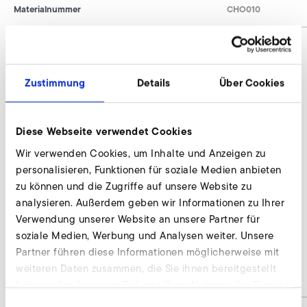
Materialnummer
CHO010
Rohrschalldämpfer anfragen
Zustimmung
Details
Über Cookies
Wir beraten individuell und nach Bedarf. Unsere
Experten stehen Ihnen gerne zur Verfügung.
Diese Webseite verwendet Cookies
Wir verwenden Cookies, um Inhalte und Anzeigen zu
Jetzt anfragen
personalisieren, Funktionen für soziale Medien anbieten
zu können und die Zugriffe auf unsere Website zu
analysieren. Außerdem geben wir Informationen zu Ihrer
Rohrschalldämpfer mit Kern
Verwendung unserer Website an unsere Partner für
soziale Medien, Werbung und Analysen weiter. Unsere
CFMT
Partner führen diese Informationen möglicherweise mit
weiteren Daten zusammen, die Sie ihnen bereitgestellt
auf Anfrage / on request
-
haben oder die sie im Rahmen Ihrer Nutzung der Dienste
gesammelt haben.
Einwilligungsauswahl