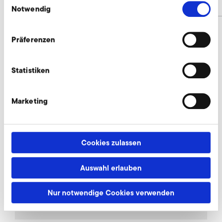
Materialnummer
CHO011
Notwendig
Präferenzen
Rohrschalldämpfer mit Kern anfragen
Statistiken
Wir beraten individuell und nach Bedarf. Unsere
Experten stehen Ihnen gerne zur Verfügung.
Marketing
Jetzt anfragen
Cookies zulassen
Weiteres Zubehör für CFMT
Auswahl erlauben
Nur notwendige Cookies verwenden
AirKnife