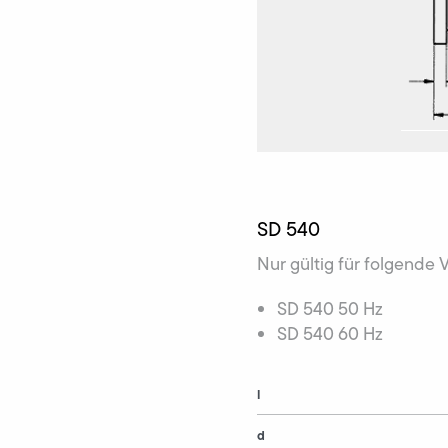
SD 540
Nur gültig für folgende 
SD 540 50 Hz
SD 540 60 Hz
l
d