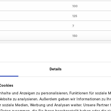
100
125
7
150
10
9000509
Details
il, saugseitig anfragen
Cookies
duell und nach Bedarf. Unsere Experten
halte und Anzeigen zu personalisieren, Funktionen für soziale 
 zur Verfügung.
 Website zu analysieren. Außerdem geben wir Informationen zu I
r soziale Medien, Werbung und Analysen weiter. Unsere Partner 
 Daten zusammen, die Sie ihnen bereitgestellt haben oder die s