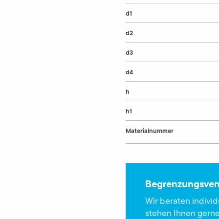
d1
d2
d3
d4
h
h1
Materialnummer
Begrenzungsvent
Wir beraten indivi
stehen Ihnen gerne