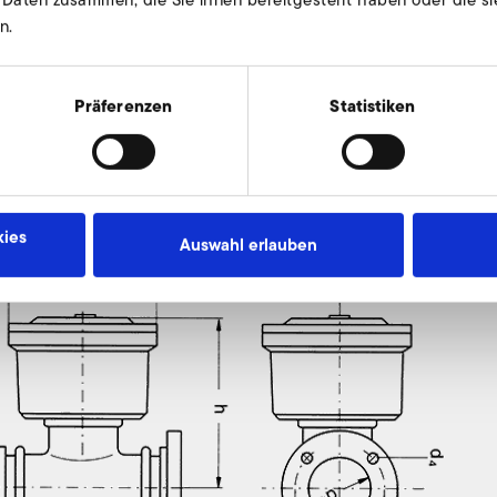
n.
Präferenzen
Statistiken
, druckseitig
ies
Auswahl erlauben