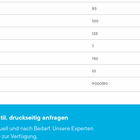
85
100
125
7
150
10
9000510
il, druckseitig anfragen
duell und nach Bedarf. Unsere Experten
 zur Verfügung.