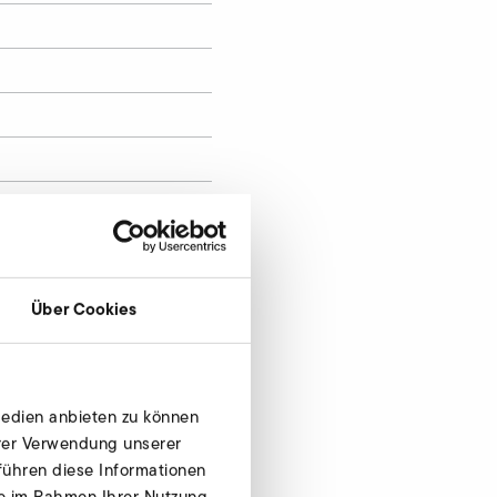
Über Cookies
Medien anbieten zu können
hrer Verwendung unserer
führen diese Informationen
ie im Rahmen Ihrer Nutzung