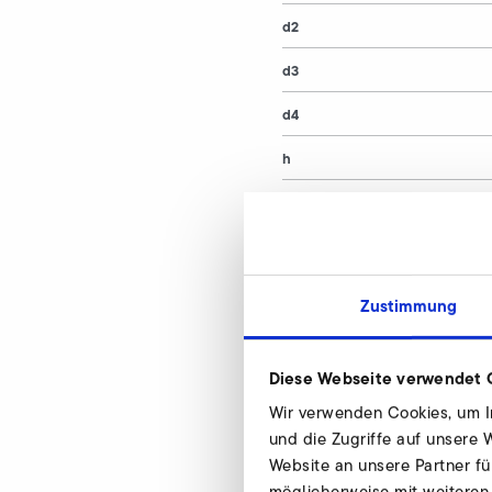
d2
d3
d4
h
h1
Materialnummer
Zustimmung
Begrenzungsvent
Diese Webseite verwendet 
Wir beraten indivi
Wir verwenden Cookies, um In
stehen Ihnen gerne
und die Zugriffe auf unsere
Website an unsere Partner fü
möglicherweise mit weiteren