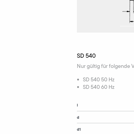
SD 540
Nur gültig für folgende 
SD 540 50 Hz
SD 540 60 Hz
l
d
d1