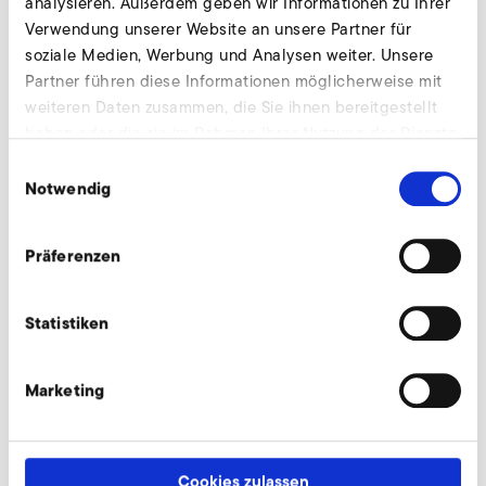
analysieren. Außerdem geben wir Informationen zu Ihrer
Weiteres Zubehör für SD 820
Verwendung unserer Website an unsere Partner für
soziale Medien, Werbung und Analysen weiter. Unsere
Partner führen diese Informationen möglicherweise mit
weiteren Daten zusammen, die Sie ihnen bereitgestellt
Anschlussstutzen
haben oder die sie im Rahmen Ihrer Nutzung der Dienste
gesammelt haben.
Einwilligungsauswahl
Notwendig
Begrenzungsventile
Präferenzen
Statistiken
Drosselklappen
Marketing
Ersatzpatronen für Feinfilter
Cookies zulassen