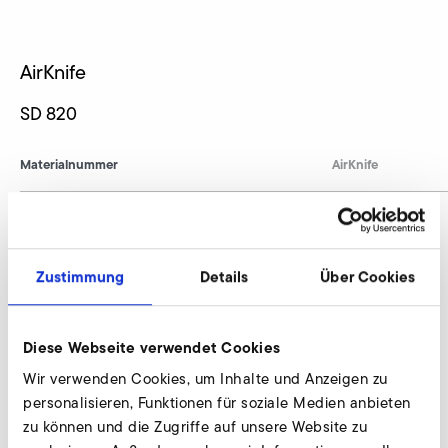
AirKnife
SD 820
Materialnummer
AirKnife
AirKnife anfragen
Zustimmung
Details
Über Cookies
Wir beraten individuell und nach Bedarf. Unsere
Experten stehen Ihnen gerne zur Verfügung.
Diese Webseite verwendet Cookies
Wir verwenden Cookies, um Inhalte und Anzeigen zu
Jetzt anfragen
personalisieren, Funktionen für soziale Medien anbieten
zu können und die Zugriffe auf unsere Website zu