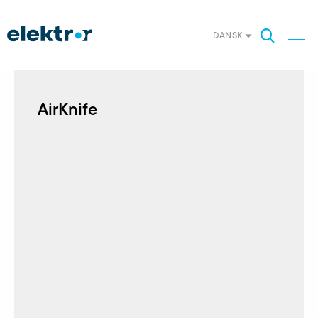
DANSK
AirKnife