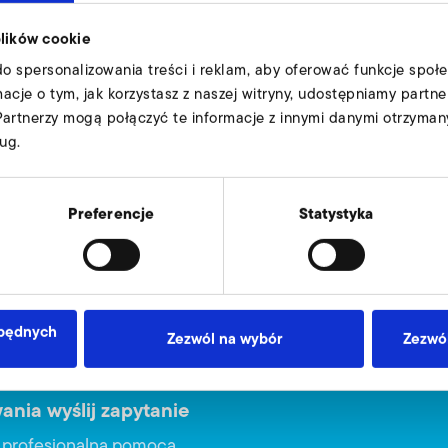
plików cookie
do spersonalizowania treści i reklam, aby oferować funkcje społ
rmacje o tym, jak korzystasz z naszej witryny, udostępniamy par
49
Partnerzy mogą połączyć te informacje z innymi danymi otrzyman
68
ug.
79
Preferencje
Statystyka
5,5
6
9011898
zbędnych
Zezwól na wybór
Zezwól
ania wyślij zapytanie
ą profesjonalną pomocą.