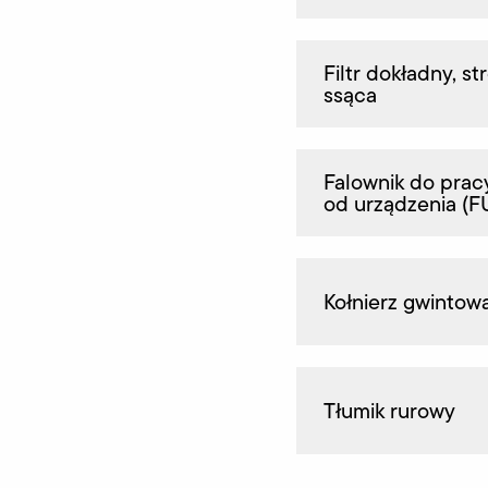
Filtr dokładny, st
ssąca
Falownik do pracy
od urządzenia (F
Kołnierz gwintow
Tłumik rurowy