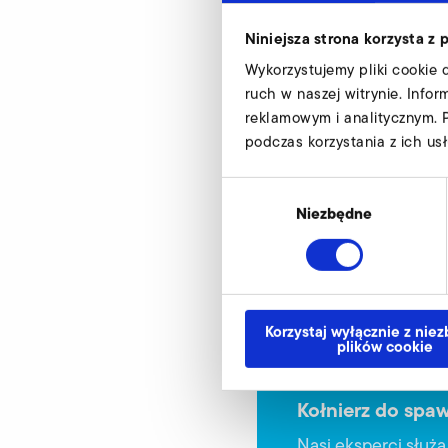
Niniejsza strona korzysta z 
SD 24 M, SE 24
Wykorzystujemy pliki cookie 
ruch w naszej witrynie. Info
d
reklamowym i analitycznym. 
d1
podczas korzystania z ich usł
d2
Wybór
zgody
Niezbędne
d4
h1
Numer materiału
Korzystaj wyłącznie z nie
plików cookie
Kołnierz do spaw
Nasi eksperci służ