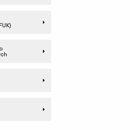
(FUK)
o
ych