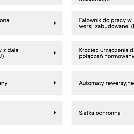
rona
Falownik do pracy w
wersji zabudowanej 
 z dala
Króciec urządzenia d
U)
połączeń normowan
any
Automaty rewersyjne
Siatka ochronna