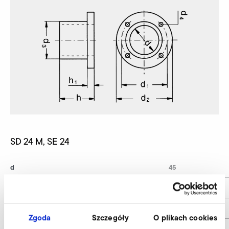
SD 24 M, SE 24
d
45
d1
68
d2
79
Zgoda
Szczegóły
O plikach cookies
d4
4 x 5,5