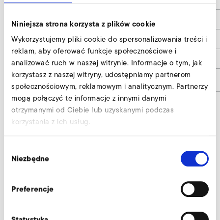
d3
50
Niniejsza strona korzysta z plików cookie
Wykorzystujemy pliki cookie do spersonalizowania treści i
h
50
reklam, aby oferować funkcje społecznościowe i
h1
8
analizować ruch w naszej witrynie. Informacje o tym, jak
korzystasz z naszej witryny, udostępniamy partnerom
Numer materiału
9001230
społecznościowym, reklamowym i analitycznym. Partnerzy
mogą połączyć te informacje z innymi danymi
otrzymanymi od Ciebie lub uzyskanymi podczas
korzystania z ich usług.
Standaryzowany króciec urządzenia,
strona tłoczna i ssąca wyślij zapytanie
Wybór
Niezbędne
zgody
Nasi eksperci służą profesjonalną pomocą.
Zapytaj teraz
Preferencje
Statystyka