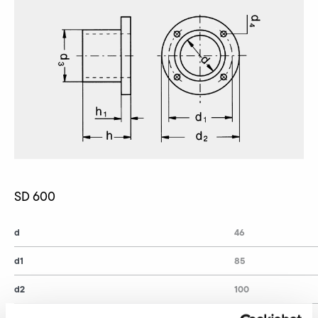
SD 600
d
46
d1
85
d2
100
d4
4 x 7