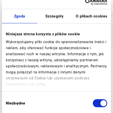
d3
50
Zgoda
Szczegóły
O plikach cookies
h
50
h1
3
Niniejsza strona korzysta z plików cookie
Numer materiału
9013294
Wykorzystujemy pliki cookie do spersonalizowania treści i
reklam, aby oferować funkcje społecznościowe i
analizować ruch w naszej witrynie. Informacje o tym, jak
korzystasz z naszej witryny, udostępniamy partnerom
społecznościowym, reklamowym i analitycznym. Partnerzy
Standaryzowany króciec urządzenia,
mogą połączyć te informacje z innymi danymi
strona tłoczna i ssąca wyślij zapytanie
otrzymanymi od Ciebie lub uzyskanymi podczas
Nasi eksperci służą profesjonalną pomocą.
korzystania z ich usług.
Zapytaj teraz
Wybór
Niezbędne
zgody