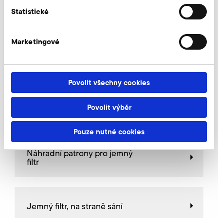
AirKnife
Statistické
Marketingové
Omezovací ventily
Povolit všechny cookies
Povolit výběr
Škrticí ventily
Pouze nutné cookies
Náhradní patrony pro jemný
filtr
Jemný filtr, na straně sání