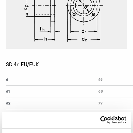
SD 4n FU/FUK
d
45
d1
68
d2
79
d3
54
d4
5,5