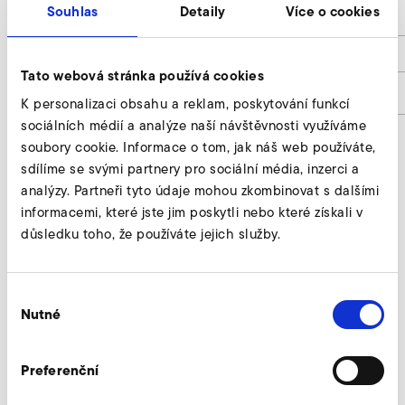
Souhlas
Detaily
Více o cookies
h
50
h1
8
Tato webová stránka používá cookies
Artikelnummer
9401276
K personalizaci obsahu a reklam, poskytování funkcí
sociálních médií a analýze naší návštěvnosti využíváme
soubory cookie. Informace o tom, jak náš web používáte,
sdílíme se svými partnery pro sociální média, inzerci a
Připojovací hrdlo forespørg
analýzy. Partneři tyto údaje mohou zkombinovat s dalšími
informacemi, které jste jim poskytli nebo které získali v
Vores eksperter står til din rådighed.
důsledku toho, že používáte jejich služby.
Forespørg nu
Výběr
Nutné
souhlasu
Yderligere tilbehør SD 4n FU/FUK
Preferenční