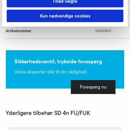
Tillad valgte
h
120
Kun nødvendige cookies
h1
10
Artikelnummer
9000593
Sikkerhedsventil, trykside forespørg
Vores eksperter står til din rådighed.
Forespørg nu
Yderligere tilbehør SD 4n FU/FUK