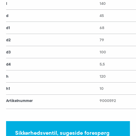
l
140
d
45
d1
68
d2
79
d3
100
d4
5,5
h
120
h1
10
Artikelnummer
9000592
Sikkerhedsventil, sugeside forespørg