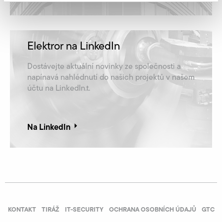
Elektror na LinkedIn
Dostávejte aktuální novinky ze společnosti a
napínavá nahlédnutí do našich projektů v našem
účtu na LinkedIn.t.
Na LinkedIn
KONTAKT
TIRÁŽ
IT-SECURITY
OCHRANA OSOBNÍCH ÚDAJŮ
GTC