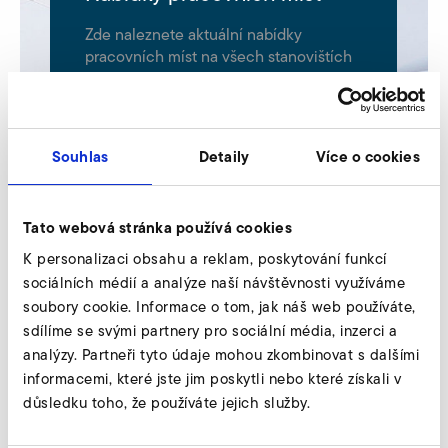
Zde naleznete aktuální nabídky
pracovních míst na všech stanovištích
Elektror.
Souhlas
Detaily
Více o cookies
Sorry, but there are currently no open job offers.
Tato webová stránka používá cookies
Nenašli jste nic, co by Vám sedlo?
K personalizaci obsahu a reklam, poskytování funkcí
Proto se těšíme na Váš iniciativní životopis směřovaný na
sociálních médií a analýze naší návštěvnosti využíváme
job@elektror.cs
.
soubory cookie. Informace o tom, jak náš web používáte,
sdílíme se svými partnery pro sociální média, inzerci a
analýzy. Partneři tyto údaje mohou zkombinovat s dalšími
Všechno o Elektroru
informacemi, které jste jim poskytli nebo které získali v
důsledku toho, že používáte jejich služby.