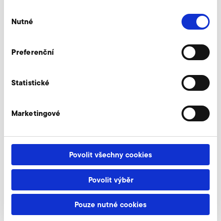
Práce v Elektroru
Výběr
Nutné
Proč je super pracovat v Elektroru? To se dozvíš
souhlasu
tady!
Preferenční
Statistické
zjistit víc
Marketingové
Skupina Elektror
Povolit všechny cookies
Čísla & fakta, novinky, historie a závody –
seznamte se se skupinou Elektror!
Povolit výběr
Pouze nutné cookies
zjistit víc