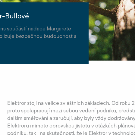
r-Bullové
ems součástí nadace Margarete
mbolizuje bezpečnou budoucnost a
Elektror stojí na velice zvláštních základech. Od roku
proto spolupracují mezi sebou vedení podniku, předst
dalším směřování a zaručují, aby byly vždy dodržován
Elektroru mimoto obrovskou jistotu v otázkách plánová
podniku, tak i na skutečnosti, že je Elektror v technolo