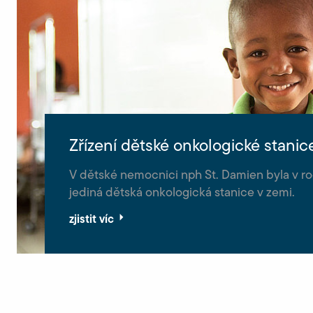
Zřízení dětské onkologické stanic
V dětské nemocnici nph St. Damien byla v r
jediná dětská onkologická stanice v zemi.
zjistit víc