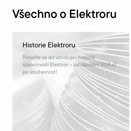
Všechno o Elektroru
Historie Elektroru
Ponořte se do vzrušující historie
společnosti Elektror – od založení 1924 až
po současnost!