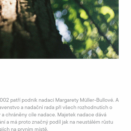
 2002 patří podnik nadaci Margarety Müller-Bullové. A
avenstvo a nadační rada při všech rozhodnutích o
y a chráněny cíle nadace. Majetek nadace dává
ní a má proto značný podíl jak na neustálém růstu
giích na prvním místě.