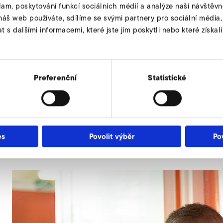
lam, poskytování funkcí sociálních médií a analýze naší návštěv
náš web používáte, sdílíme se svými partnery pro sociální média, i
s dalšími informacemi, které jste jim poskytli nebo které získali
Preferenční
Statistické
askaru
ětí na Madagaskaru.
es
Povolit výběr
Po