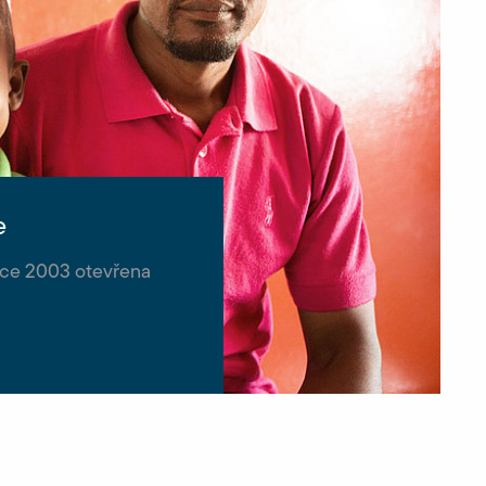
e
oce 2003 otevřena