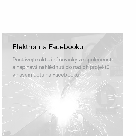
Elektror na Facebooku
Dostávejte aktuální novinky ze společnosti
a napínavá nahlédnutí do našich projektů
v našem účtu na Facebooku.