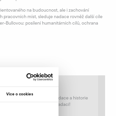
rientovaného na budoucnost, ale i zachování
 pracovních míst, sleduje nadace rovněž další cíle
r-Bullovou: posílení humanitárních cílů, ochrana
Více o nadaci
Více o cookies
Účel nadace, orgány nadace a historie
vzniku – zjistěte vše o nadaci!