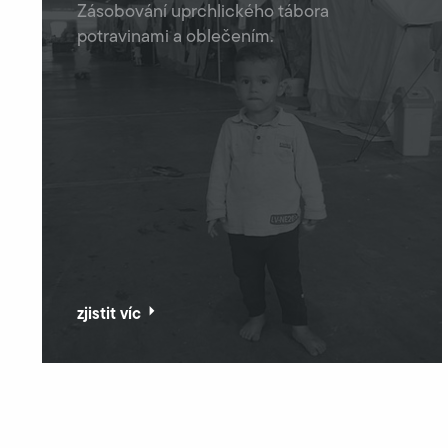
Zásobování uprchlického tábora
potravinami a oblečením.
zjistit víc