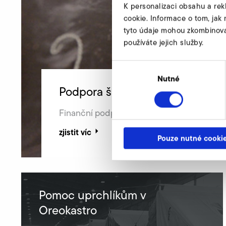
K personalizaci obsahu a rek
cookie. Informace o tom, jak 
tyto údaje mohou zkombinovat 
používáte jejich služby.
Výběr
souhlasu
Nutné
Podpora školní výuky na Madag
Finanční podpora školního vzdělání 250 d
zjistit víc
Pouze nutné cooki
Pomoc uprchlíkům v
Oreokastro