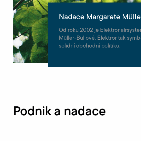
Nadace Margarete Mülle
Od roku 2002 je Elektror airsyst
Müller-Bullové. Elektror tak sy
solidní obchodní politiku.
Podnik a nadace