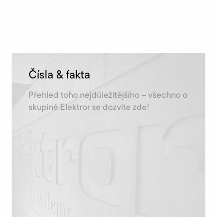
Čísla & fakta
Přehled toho nejdůležitějšího – všechno o
skupině Elektror se dozvíte zde!