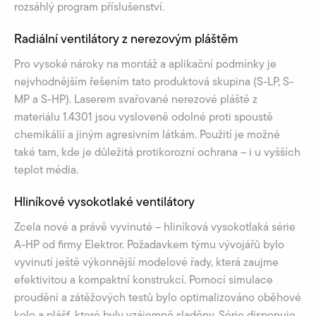
rozsáhlý program příslušenství.
Radiální ventilátory z nerezovým pláštěm
Pro vysoké nároky na montáž a aplikační podmínky je
nejvhodnějším řešením tato produktová skupina (S-LP, S-
MP a S-HP). Laserem svařované nerezové pláště z
materiálu 1.4301 jsou vysloveně odolné proti spoustě
chemikálií a jiným agresivním látkám. Použití je možné
také tam, kde je důležitá protikorozní ochrana – i u vyšších
teplot média.
Hliníkové vysokotlaké ventilátory
Zcela nové a právě vyvinuté – hliníková vysokotlaká série
A-HP od firmy Elektror. Požadavkem týmu vývojářů bylo
vyvinutí ještě výkonnější modelové řady, která zaujme
efektivitou a kompaktní konstrukcí. Pomocí simulace
proudění a zátěžových testů bylo optimalizováno oběhové
kolo a plášť, které byly vzájemně sladěny. Série disponuje