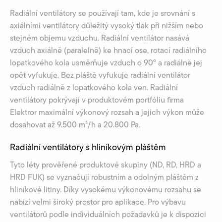
Radiální ventilátory se používají tam, kde je srovnání s
axiálními ventilátory důležitý vysoký tlak při nižším nebo
stejném objemu vzduchu. Radiální ventilátor nasává
vzduch axiálně (paralelně) ke hnací ose, rotací radiálního
lopatkového kola usměrňuje vzduch o 90° a radiálně jej
opět vyfukuje. Bez pláště vyfukuje radiální ventilátor
vzduch radiálně z lopatkového kola ven. Radiální
ventilátory pokrývají v produktovém portfóliu firma
Elektror maximální výkonový rozsah a jejich výkon může
dosahovat až 9.500 m³/h a 20.800 Pa.
Radiální ventilátory s hliníkovým pláštěm
Tyto léty prověřené produktové skupiny (ND, RD, HRD a
HRD FUK) se vyznačují robustním a odolným pláštěm z
hliníkové litiny. Díky vysokému výkonovému rozsahu se
nabízí velmi široký prostor pro aplikace. Pro výbavu
ventilátorů podle individuálních požadavků je k dispozici