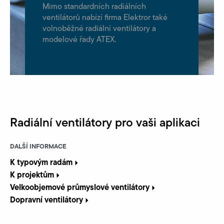
Mimo standardních radiálních
ventilátorů nabízí firma Elektror také
volnoběžné radiální ventilátory a
modelové řady ATEX.
Radiální ventilátory pro vaši aplikaci
DALŠÍ INFORMACE
K typovým radám
K projektům
Velkoobjemové průmyslové ventilátory
Dopravní ventilátory