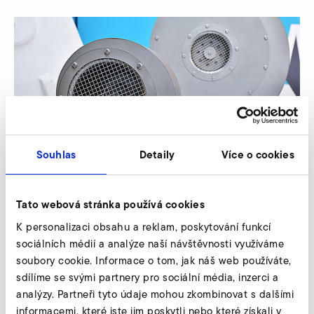
Souhlas
Detaily
Více o cookies
Potřebujete poradit?
Tato webová stránka používá cookies
K personalizaci obsahu a reklam, poskytování funkcí
Poradíme Vám individuálně a podle Vašich
sociálních médií a analýze naší návštěvnosti využíváme
potřeb. Naši experti Vám budou rádi k dispozici.
soubory cookie. Informace o tom, jak náš web používáte,
sdílíme se svými partnery pro sociální média, inzerci a
analýzy. Partneři tyto údaje mohou zkombinovat s dalšími
informacemi, které jste jim poskytli nebo které získali v