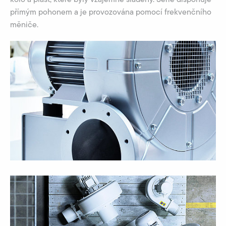
přímým pohonem a je provozována pomocí frekvenčního
měniče.