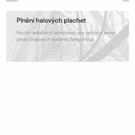
Plnění halových plachet
Použití radiálních ventilátorů pro rychlé a levné
plnění halových systémů firmy Arcus.
zjistit víc
Ventilátory pro úpravu pitné vody
Použití našich radiálních ventilátorů při úpravě
vody u firmy Aquadosil.