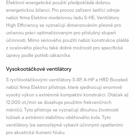
Efektivní energetické použití předpokládá dobrou
energetickou bilanci. Pro provoz zařízení šetřící zdroje
nabízí firma Elektror modelovou řadu S-HE. Ventilátory
High Efficiency se vyznačují dimenzováním přesně pro
určenou práci optimalizovaným pro příslušný stupeň
účinnosti. Mimo sériového použití nabízí konstrukce pláště
z ocelového plechu také dobré možnosti pro specifické
úpravy podle potřeb zákazníka.
Vysokootáčkové ventilátory
S rychlootáčkovými ventilátory S-XP, A-HP a HRD Boosted
nabízí firma Elektror přístroje, které sjednocují enormně
vysoký výkon s extrémně kompaktní konstrukcí. Otáček až
12.000 ot./min se dosahuje použitím frekvenčních
měničů. Tyto přístroje se vyznačují dlouhou životností
ložisek a extrémní stabilitou oběhového kola. Tyto
ventilátory lze samozřejmě vybavit účinnými opatřeními
pro akustické tlumení hluku.