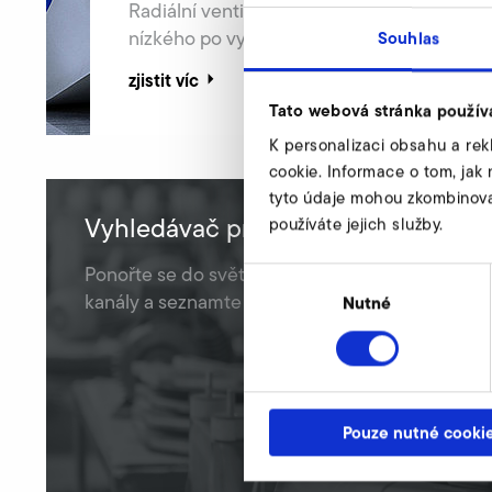
Radiální ventilátory pro spoustu průmyslov
nízkého po vysoký tlak.
Souhlas
zjistit víc
Tato webová stránka použív
K personalizaci obsahu a rek
cookie. Informace o tom, jak 
tyto údaje mohou zkombinovat 
Vyhledávač produktů & přehled
používáte jejich služby.
Ponořte se do světa průmyslových ventilátorů 
Výběr
kanály a seznamte se podrobněji s naším pro
souhlasu
Nutné
Pouze nutné cooki