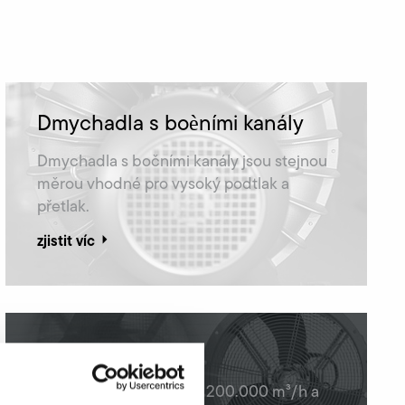
Dmychadla s boèními kanály
Dmychadla s bočními kanály jsou stejnou
měrou vhodné pro vysoký podtlak a
přetlak.
zjistit víc
Axiální ventilátory
Axiální ventilátory až do 200.000 m³/h a