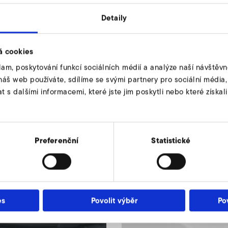
ých aplikací – od
Detaily
á cookies
lam, poskytování funkcí sociálních médií a analýze naší návštěv
náš web používáte, sdílíme se svými partnery pro sociální média, i
s dalšími informacemi, které jste jim poskytli nebo které získali
Systems & Solut
a dmychadel s bočními
Chcete ušetřit energii
duktovým programem.
a kompletní řešení při
Preferenční
Statistické
es
Povolit výběr
Po