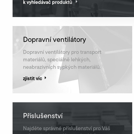
k vyhledávač produktů
Dopravní ventilátory
Dopravní ventilátory pro transport
materiálů, speciálně lehkých,
neabrazivních sypkých materiálů.
zjistit víc
Příslušenství
Najděte správné příslušenství pro Váš