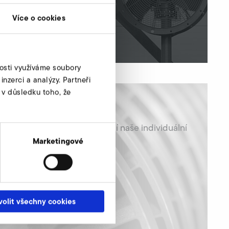
přibližně 5.200 Pa.
Více o cookies
zjistit víc
nosti využíváme soubory
nzerci a analýzy. Partneři
 v důsledku toho, že
ions
 a zvýšit výkon? Toho dosahují naše individuální
pravená k montáži!
Marketingové
volit všechny cookies