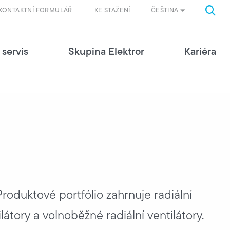
ČEŠTINA
KONTAKTNÍ FORMULÁŘ
KE STAŽENÍ
 servis
Skupina Elektror
Kariéra
roduktové portfólio zahrnuje radiální
látory a volnoběžné radiální ventilátory.