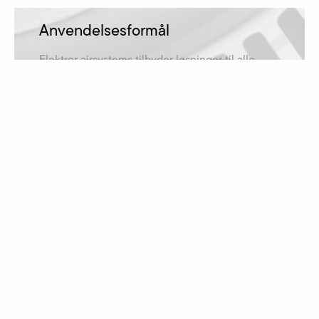
Anvendelsesformål
Elektror airsystems tilbyder løsninger til alle
anvendelsesformål og er derfor repræsenteret i
mange brancher.
få mere at vide
Downloads
Skal det være en driftsvejledning, et katalog
eller en måltegning? Filerne kan downloades
her!