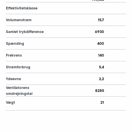
Effektivitetsklasse
Volumenstrøm
15,7
Samlet trykdifference
6930
Spænding
400
Frekvens
140
Strømforbrug
5,4
Ydeevne
2,2
Ventilatorens
8285
omdrejningstal
Vægt
21