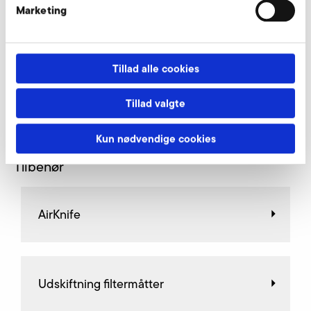
Marketing
Handleiding A-HP (zh)
HANDLEIDING
PDF
5 MB
Tillad alle cookies
DOWNLOAD
Tillad valgte
Kun nødvendige cookies
Tilbehør
AirKnife
Udskiftning filtermåtter