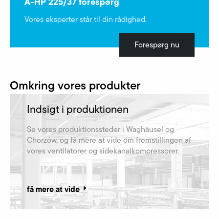
A-HP 225/37 forespørg
Vores eksperter står til din rådighed.
Forespørg nu
Omkring vores produkter
Indsigt i produktionen
Se vores produktionssteder i Waghäusel og
Chorzów, og få mere at vide om fremstillingen af​
vores ventilatorer og sidekanalkompressorer.
få mere at vide