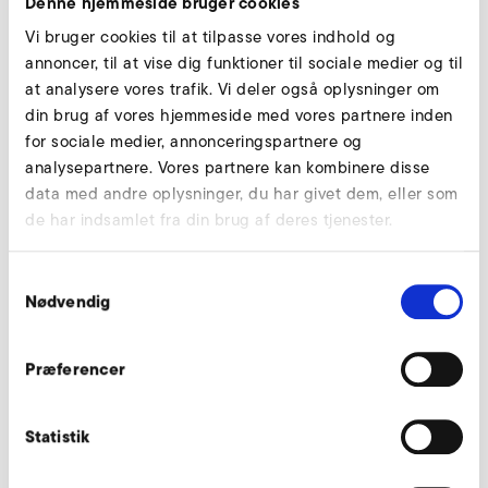
Denne hjemmeside bruger cookies
Vi bruger cookies til at tilpasse vores indhold og
annoncer, til at vise dig funktioner til sociale medier og til
Download
at analysere vores trafik. Vi deler også oplysninger om
din brug af vores hjemmeside med vores partnere inden
for sociale medier, annonceringspartnere og
analysepartnere. Vores partnere kan kombinere disse
Downloads
data med andre oplysninger, du har givet dem, eller som
de har indsamlet fra din brug af deres tjenester.
Katalog_A-HP_DE_EN.pdf
Samtykkevalg
Nødvendig
KATALOG
PDF
6 MB
DOWNLOAD
Præferencer
Handleiding A-HP (de, en)
Statistik
HANDLEIDING
PDF
5 MB
DOWNLOAD