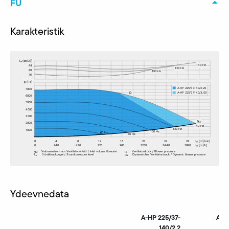
FU
Karakteristik
Ydeevnedata
A-HP 225/37-
A-H
140/2,2