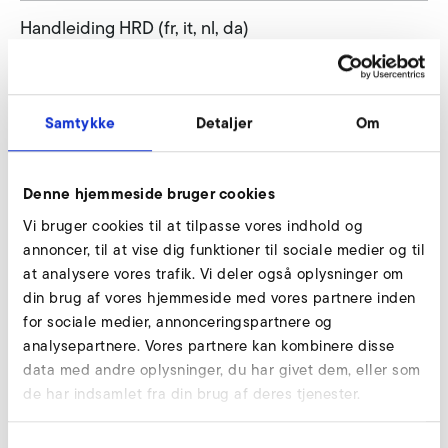
Handleiding HRD (fr, it, nl, da)
HANDLEIDING
PDF
5 MB
DOWNLOAD
Samtykke
Detaljer
Om
Handleiding HRD (es, pt, gr, pl)
Denne hjemmeside bruger cookies
HANDLEIDING
PDF
5 MB
Vi bruger cookies til at tilpasse vores indhold og
DOWNLOAD
annoncer, til at vise dig funktioner til sociale medier og til
at analysere vores trafik. Vi deler også oplysninger om
Handleiding HRD (sr)
din brug af vores hjemmeside med vores partnere inden
for sociale medier, annonceringspartnere og
HANDLEIDING
PDF
2 MB
analysepartnere. Vores partnere kan kombinere disse
DOWNLOAD
data med andre oplysninger, du har givet dem, eller som
de har indsamlet fra din brug af deres tjenester.
Handleiding HRD (ru)