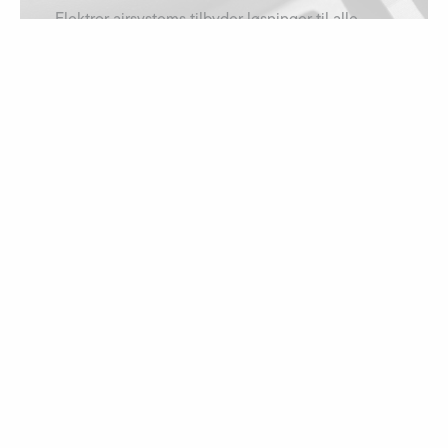
Elektror airsystems tilbyder løsninger til alle
anvendelsesformål og er derfor repræsenteret i
mange brancher.
få mere at vide
Downloads
Skal det være en driftsvejledning, et katalog
eller en måltegning? Filerne kan downloades
her!
til downloadene