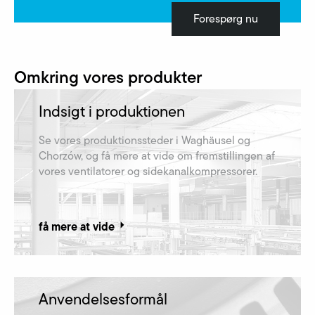
Forespørg nu
Omkring vores produkter
Indsigt i produktionen
Se vores produktionssteder i Waghäusel og
Chorzów, og få mere at vide om fremstillingen af​
vores ventilatorer og sidekanalkompressorer.
få mere at vide
Anvendelsesformål