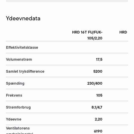
Ydeevnedata
HRD 16T FU/FUK-
HRD 16T
105/2,20
Effektivitetsklasse
Volumenstrøm
17,5
Samlet trykdifference
5200
Spænding
230/400
Frekvens
105
Strømforbrug
8,1/4,7
Ydeevne
2,20
Ventilatorens
6190
omdrejningstal