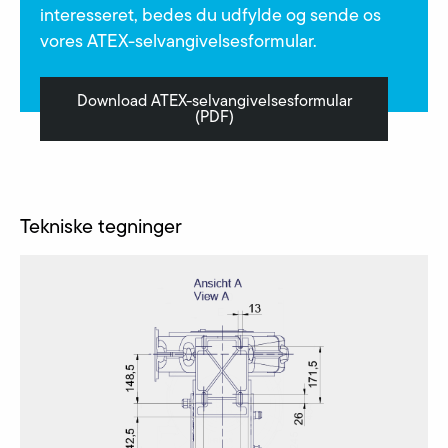
interesseret, bedes du udfylde og sende os
vores ATEX-selvangivelsesformular.
Download ATEX-selvangivelsesformular
(PDF)
Tekniske tegninger