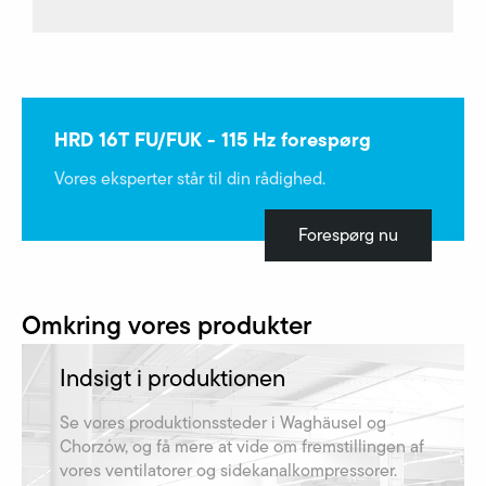
HRD 16T FU/FUK - 115 Hz forespørg
Vores eksperter står til din rådighed.
Forespørg nu
Omkring vores produkter
Indsigt i produktionen
Se vores produktionssteder i Waghäusel og
Chorzów, og få mere at vide om fremstillingen af​
vores ventilatorer og sidekanalkompressorer.