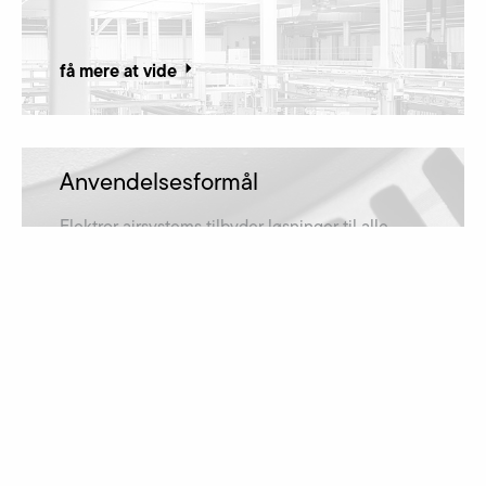
få mere at vide
Anvendelsesformål
Elektror airsystems tilbyder løsninger til alle
anvendelsesformål og er derfor repræsenteret i
mange brancher.
få mere at vide
Downloads