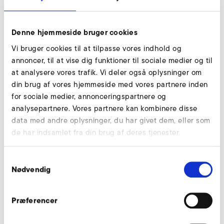
Denne hjemmeside bruger cookies
Vi bruger cookies til at tilpasse vores indhold og
annoncer, til at vise dig funktioner til sociale medier og til
Download
at analysere vores trafik. Vi deler også oplysninger om
din brug af vores hjemmeside med vores partnere inden
for sociale medier, annonceringspartnere og
analysepartnere. Vores partnere kan kombinere disse
Downloads
data med andre oplysninger, du har givet dem, eller som
de har indsamlet fra din brug af deres tjenester.
Handleiding HRD (de, en)
Samtykkevalg
HANDLEIDING
PDF
3 MB
Nødvendig
DOWNLOAD
Præferencer
Handleiding HRD (fr, it, nl, da)