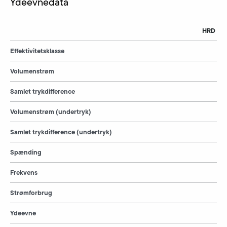
Ydeevnedata
HRD 2 F
Effektivitetsklasse
Volumenstrøm
Samlet trykdifference
Volumenstrøm (undertryk)
Samlet trykdifference (undertryk)
Spænding
Frekvens
Strømforbrug
Ydeevne