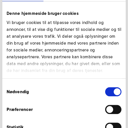
Denne hjemmeside bruger cookies
Vi bruger cookies til at tilpasse vores indhold og
annoncer, til at vise dig funktioner til sociale medier og til
at analysere vores trafik. Vi deler også oplysninger om
din brug af vores hjemmeside med vores partnere inden
for sociale medier, annonceringspartnere og
Download
analysepartnere. Vores partnere kan kombinere disse
data med andre oplysninger, du har givet dem, eller som
de har indsamlet fra din brug af deres tjenester.
Downloads
Samtykkevalg
Nødvendig
Handleiding HRD BOOSTED (de, en)
HANDLEIDING
PDF
2 MB
Præferencer
DOWNLOAD
Statistik