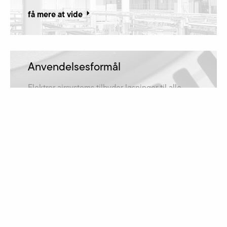
få mere at vide
Anvendelsesformål
Elektror airsystems tilbyder løsninger til alle
anvendelsesformål og er derfor repræsenteret i
mange brancher.
få mere at vide
Downloads
Skal det være en driftsvejledning, et katalog