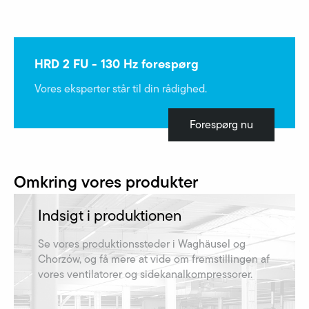
HRD 2 FU - 130 Hz forespørg
Vores eksperter står til din rådighed.
Forespørg nu
Omkring vores produkter
Indsigt i produktionen
Se vores produktionssteder i Waghäusel og
Chorzów, og få mere at vide om fremstillingen af​
vores ventilatorer og sidekanalkompressorer.