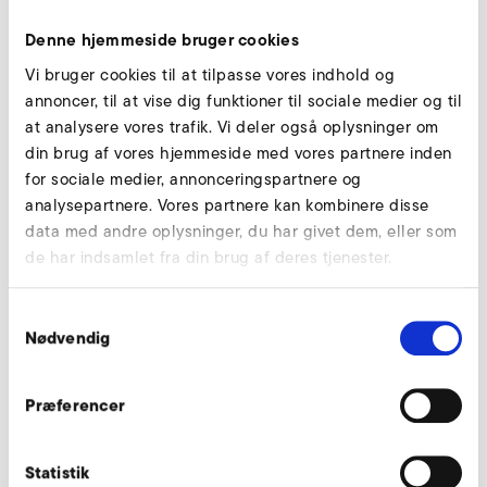
HANDLEIDING
PDF
3 MB
Denne hjemmeside bruger cookies
DOWNLOAD
Vi bruger cookies til at tilpasse vores indhold og
annoncer, til at vise dig funktioner til sociale medier og til
Handleiding RD (no, se, fi)
at analysere vores trafik. Vi deler også oplysninger om
HANDLEIDING
PDF
6 MB
din brug af vores hjemmeside med vores partnere inden
for sociale medier, annonceringspartnere og
DOWNLOAD
analysepartnere. Vores partnere kan kombinere disse
data med andre oplysninger, du har givet dem, eller som
Handleiding RD (ru)
de har indsamlet fra din brug af deres tjenester.
HANDLEIDING
PDF
4 MB
Samtykkevalg
DOWNLOAD
Nødvendig
Handleiding RD (zh)
Præferencer
HANDLEIDING
PDF
4 MB
DOWNLOAD
Statistik