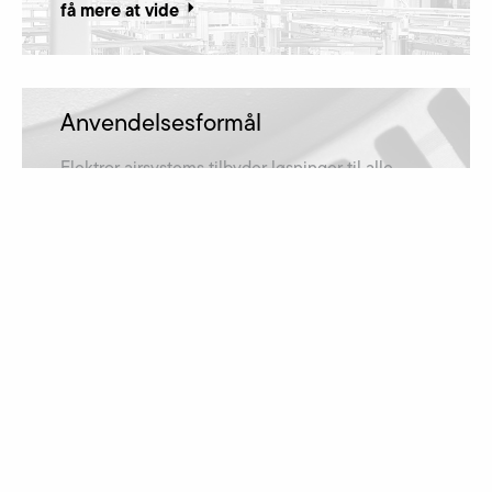
få mere at vide
Anvendelsesformål
Elektror airsystems tilbyder løsninger til alle
anvendelsesformål og er derfor repræsenteret i
mange brancher.
få mere at vide
Downloads
Skal det være en driftsvejledning, et katalog
eller en måltegning? Filerne kan downloades