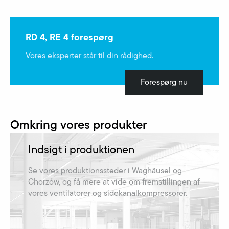
RD 4, RE 4 forespørg
Vores eksperter står til din rådighed.
Forespørg nu
Omkring vores produkter
Indsigt i produktionen
Se vores produktionssteder i Waghäusel og
Chorzów, og få mere at vide om fremstillingen af​
vores ventilatorer og sidekanalkompressorer.