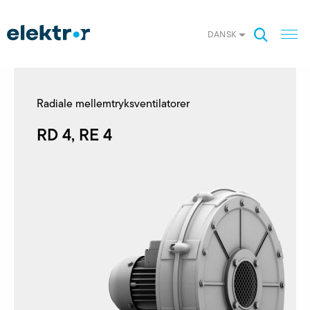
DANSK
Radiale mellemtryksventilatorer
RD 4, RE 4