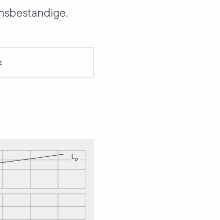
onsbestandige.
z