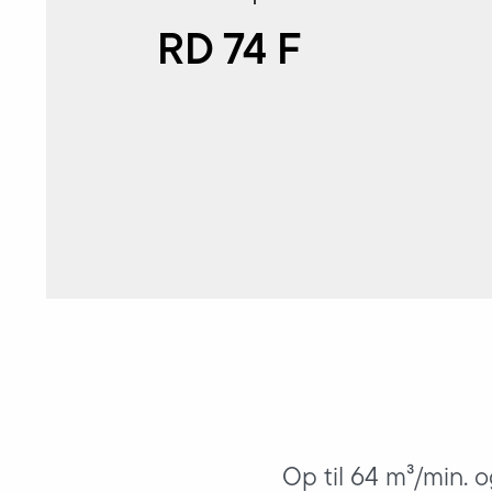
RD 74 F
Op til 64 m³/min. og