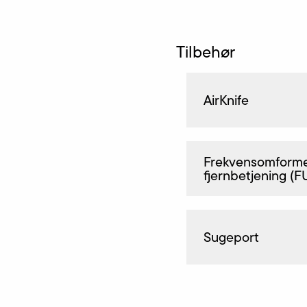
Tilbehør
AirKnife
Frekvensomformer
fjernbetjening (F
Sugeport