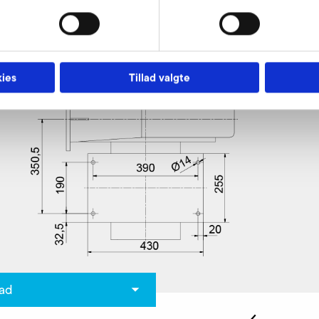
r
ies
Tillad valgte
ad