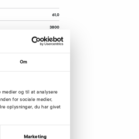
61,0
3800
400
50
Om
10,2
5,50
2940
e medier og til at analysere
nden for sociale medier,
87
e oplysninger, du har givet
Marketing