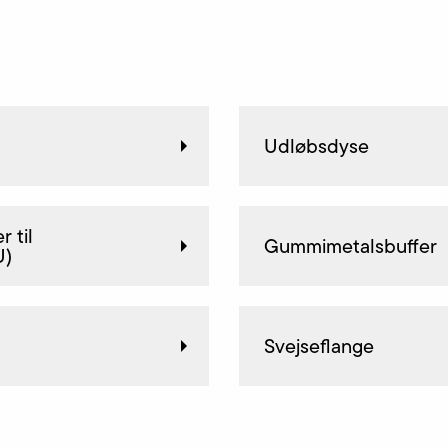
Udløbsdyse
 til
Gummimetalsbuffer
U)
Svejseflange