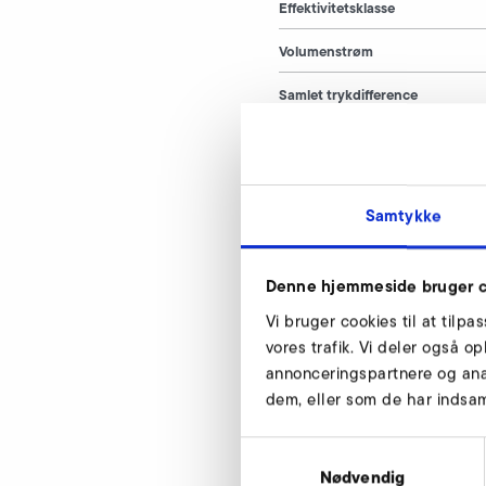
Effektivitetsklasse
Volumenstrøm
Samlet trykdifference
Spænding
Frekvens
Samtykke
Strømforbrug
Ydeevne
Denne hjemmeside bruger c
Ventilatorens omdrejningstal
Vi bruger cookies til at tilpa
vores trafik. Vi deler også 
Vægt
annonceringspartnere og ana
dem, eller som de har indsaml
Samtykkevalg
Nødvendig