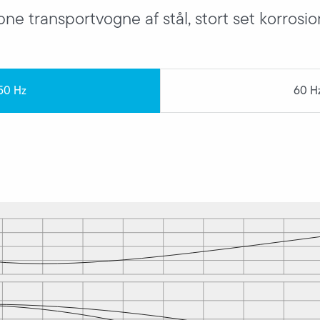
bne transportvogne af stål, stort set korrosi
50 Hz
60 H