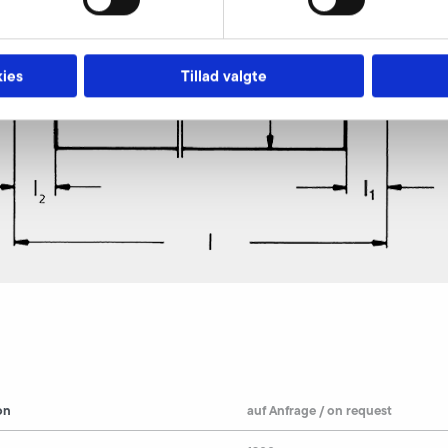
ies
Tillad valgte
on
auf Anfrage / on request