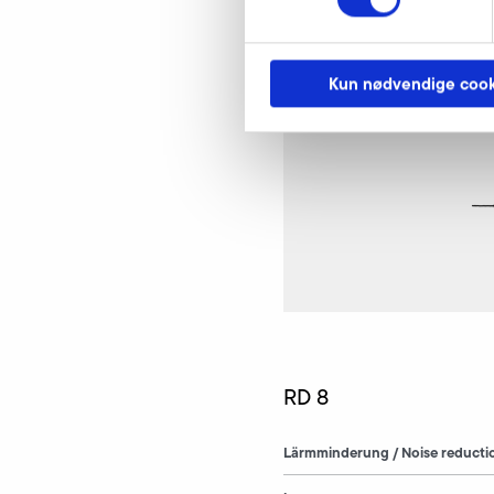
Kun nødvendige cook
RD 8
Lärmminderung / Noise reducti