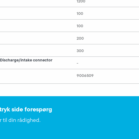
1200
100
100
200
300
 Discharge/intake connector
-
9006509
ryk side forespørg
 til din rådighed.