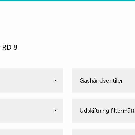
r RD 8
Gashåndventiler
Udskiftning filtermåt