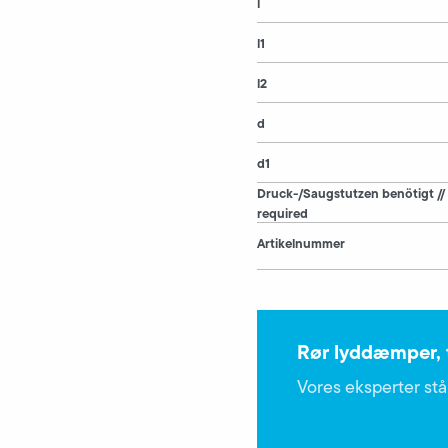
l
l1
l2
d
d1
Druck-/Saugstutzen benötigt //
required
Artikelnummer
Rør lyddæmper, t
Vores eksperter står