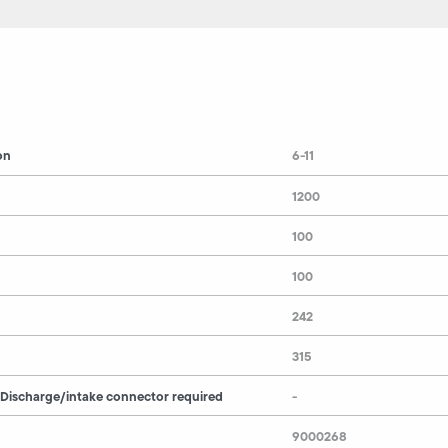
on
6-11
1200
100
100
242
315
 Discharge/intake connector required
-
9000268