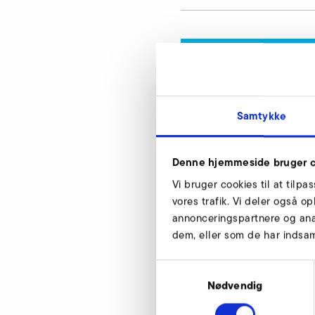
Rør lyddæmper, 
Vores eksperter står
Samtykke
Denne hjemmeside bruger c
Vi bruger cookies til at tilpa
vores trafik. Vi deler også 
annonceringspartnere og ana
dem, eller som de har indsaml
Rør lyddæmper, tr
Samtykkevalg
Nødvendig