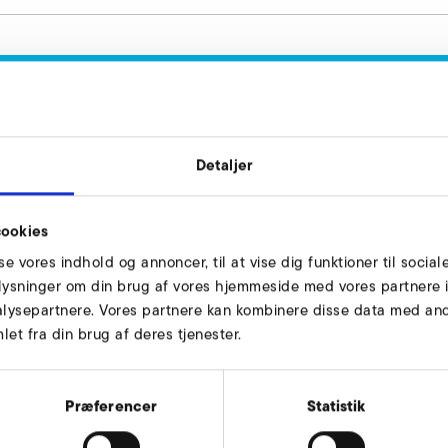
sugeside forespørg
 til din rådighed.
Detaljer
ookies
sse vores indhold og annoncer, til at vise dig funktioner til social
oplysninger om din brug af vores hjemmeside med vores partnere i
lysepartnere. Vores partnere kan kombinere disse data med andr
et fra din brug af deres tjenester.
yk side
Præferencer
Statistik