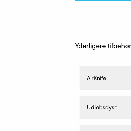
Yderligere tilbehø
AirKnife
Udløbsdyse