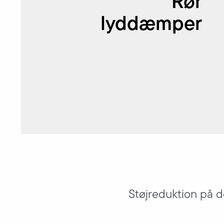
Rør
lyddæmper
Støjreduktion på d