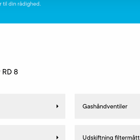
 til din rådighed.
r RD 8
Gashåndventiler
Udskiftning filtermåt