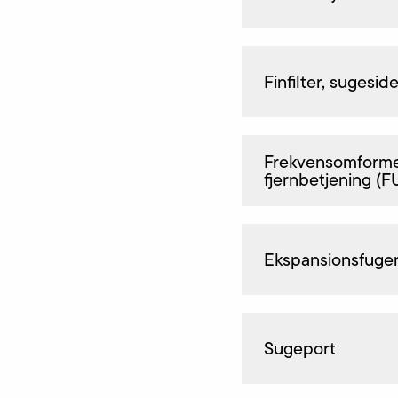
Finfilter, sugesid
Frekvensomformer
fjernbetjening (F
Ekspansionsfuge
Sugeport