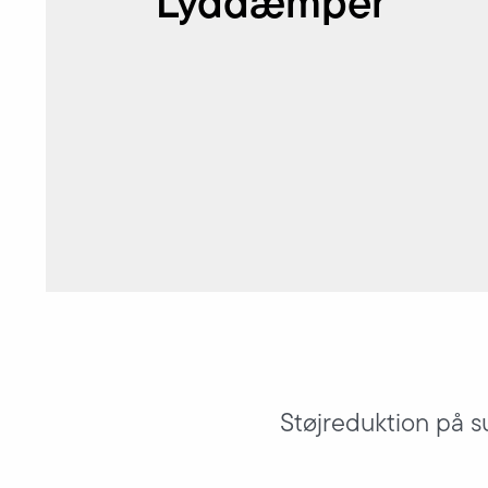
Lyddæmper
Støjreduktion på s