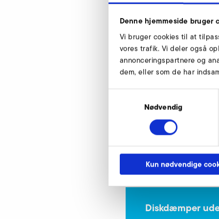
Denne hjemmeside bruger c
Vi bruger cookies til at tilpa
vores trafik. Vi deler også 
RD 8
annonceringspartnere og ana
dem, eller som de har indsaml
Lärmminderung / Noise reducti
Samtykkevalg
b
Nødvendig
x
d
Artikelnummer
Kun nødvendige cook
Diskdæmper ude