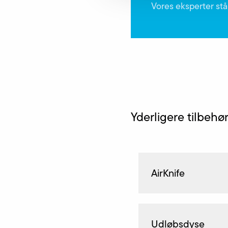
Vores eksperter står
Yderligere tilbehø
AirKnife
Udløbsdyse