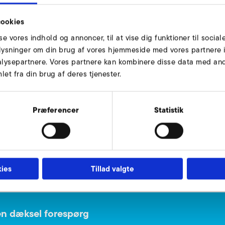
ookies
sse vores indhold og annoncer, til at vise dig funktioner til social
oplysninger om din brug af vores hjemmeside med vores partnere i
lysepartnere. Vores partnere kan kombinere disse data med andr
et fra din brug af deres tjenester.
on
bis 11 / up to 11
333
Præferencer
Statistik
256
600
9001443
ies
Tillad valgte
n dæksel forespørg