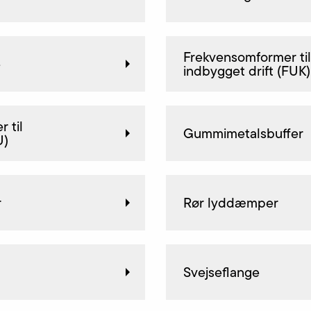
Frekvensomformer til
e
indbygget drift (FUK)
 til
Gummimetalsbuffer
U)
r
Rør lyddæmper
Svejseflange