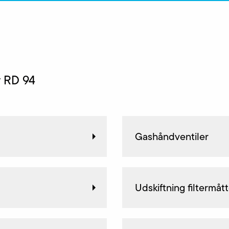
r RD 94
Gashåndventiler
Udskiftning filtermåt