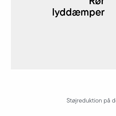
Rør
lyddæmper
Støjreduktion på d