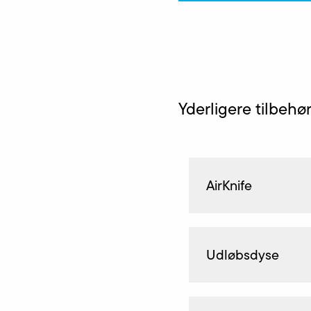
Yderligere tilbehø
AirKnife
Udløbsdyse