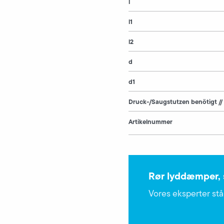
l
l1
l2
d
d1
Druck-/Saugstutzen benötigt //
Artikelnummer
Rør lyddæmper, 
Vores eksperter står