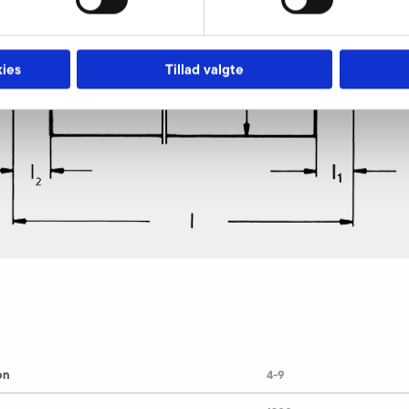
ies
Tillad valgte
on
4-9