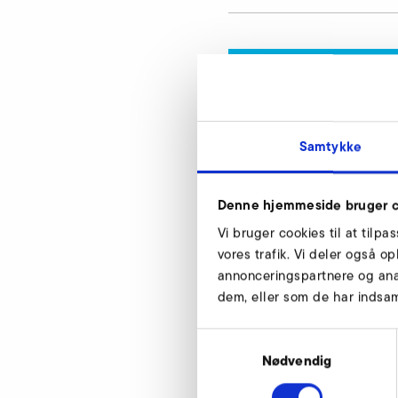
Rør lyddæmper, t
Vores eksperter står
Samtykke
Denne hjemmeside bruger c
Vi bruger cookies til at tilpa
vores trafik. Vi deler også 
annonceringspartnere og ana
dem, eller som de har indsaml
Rør lyddæmper, s
Samtykkevalg
Nødvendig