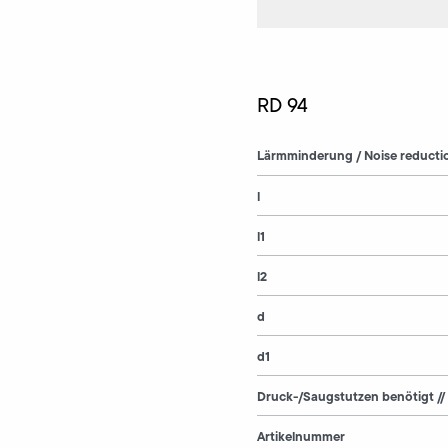
RD 94
Lärmminderung / Noise reducti
l
l1
l2
d
d1
Druck-/Saugstutzen benötigt //
Artikelnummer