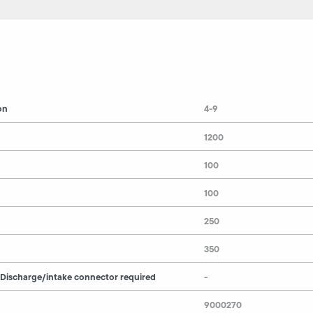
on
4-9
1200
100
100
250
350
 Discharge/intake connector required
-
9000270