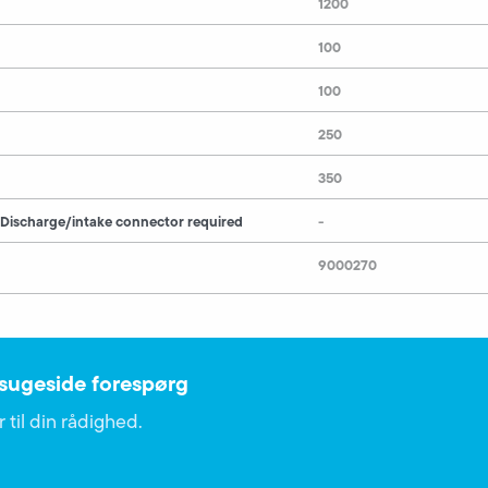
1200
100
100
250
350
 Discharge/intake connector required
-
9000270
sugeside forespørg
 til din rådighed.