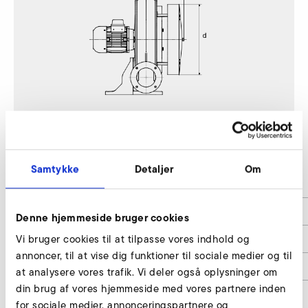
RD 94
Samtykke
Detaljer
Om
Lärmminderung / Noise reduction
bis 8 / up to 8
b
463
Denne hjemmeside bruger cookies
Vi bruger cookies til at tilpasse vores indhold og
x
335
annoncer, til at vise dig funktioner til sociale medier og til
d
700
at analysere vores trafik. Vi deler også oplysninger om
din brug af vores hjemmeside med vores partnere inden
Artikelnummer
9000444
for sociale medier, annonceringspartnere og