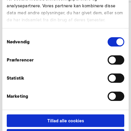
analysepartnere. Vores partnere kan kombinere disse
data med andre oplysninger, du har givet dem, eller som
de har indsamlet fra din brug af deres tjenester.
Diskdæmper uden dæksel forespørg
Vores eksperter står til din rådighed.
Samtykkevalg
Nødvendig
Forespørg nu
Præferencer
Yderligere tilbehør RD 94
Statistik
Marketing
AirKnife
Tillad alle cookies