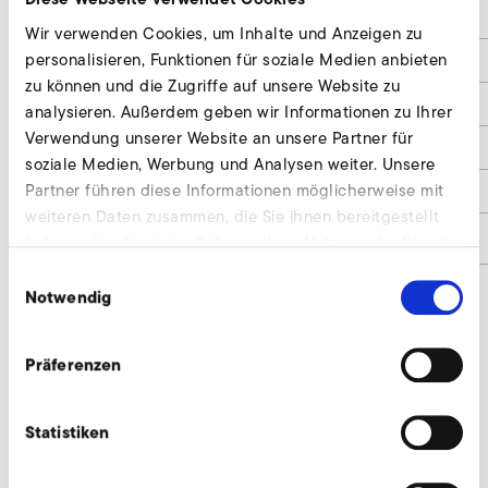
d3
410
Wir verwenden Cookies, um Inhalte und Anzeigen zu
personalisieren, Funktionen für soziale Medien anbieten
d5
4x9,5
zu können und die Zugriffe auf unsere Website zu
e
-
analysieren. Außerdem geben wir Informationen zu Ihrer
Verwendung unserer Website an unsere Partner für
h1
215
soziale Medien, Werbung und Analysen weiter. Unsere
Partner führen diese Informationen möglicherweise mit
h2
279
weiteren Daten zusammen, die Sie ihnen bereitgestellt
Materialnummer
9025328
haben oder die sie im Rahmen Ihrer Nutzung der Dienste
gesammelt haben.
Einwilligungsauswahl
Notwendig
Feinfilter, Saugseite anfragen
Präferenzen
Wir beraten individuell und nach Bedarf. Unsere
Experten stehen Ihnen gerne zur Verfügung.
Statistiken
Jetzt anfragen