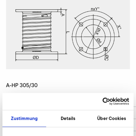
A-HP 305/30
n
4
Y
90°
Zustimmung
Details
Über Cookies
ØLK
165