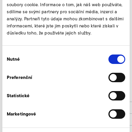
soubory cookie. Informace o tom, jak náš web používáte,
sdílíme se svými partnery pro sociální média, inzerci a
analýzy. Partneři tyto údaje mohou zkombinovat s dalšími
informacemi, které jste jim poskytli nebo které získali v
důsledku toho, že používáte jejich služby.
Výběr
Nutné
souhlasu
Preferenční
RD 94
Statistické
d1
229
d2
265
Marketingové
d3
299
d4
8 x 11,5