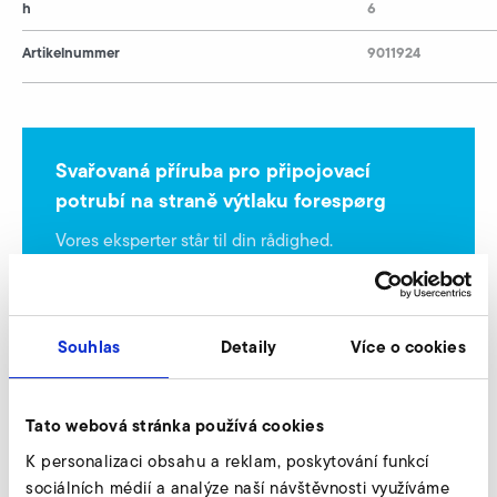
h
6
Artikelnummer
9011924
Svařovaná příruba pro připojovací
potrubí na straně výtlaku forespørg
Vores eksperter står til din rådighed.
Forespørg nu
Souhlas
Detaily
Více o cookies
Svařovaná příruba pro připojovací potrubí na
straně sání
Tato webová stránka používá cookies
K personalizaci obsahu a reklam, poskytování funkcí
sociálních médií a analýze naší návštěvnosti využíváme