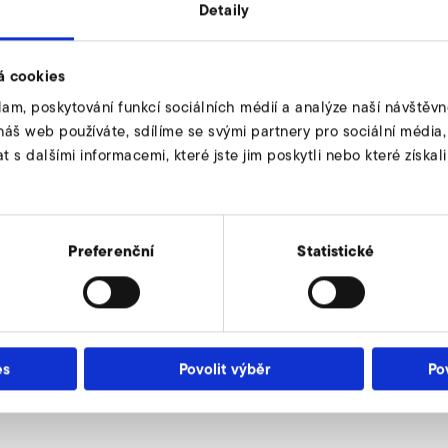
Detaily
á cookies
lam, poskytování funkcí sociálních médií a analýze naší návštěv
náš web používáte, sdílíme se svými partnery pro sociální média, i
G1 1/2" x 15
s dalšími informacemi, které jste jim poskytli nebo které získali
68
79
Preferenční
Statistické
6
15
10
es
Povolit výběr
Po
9000103