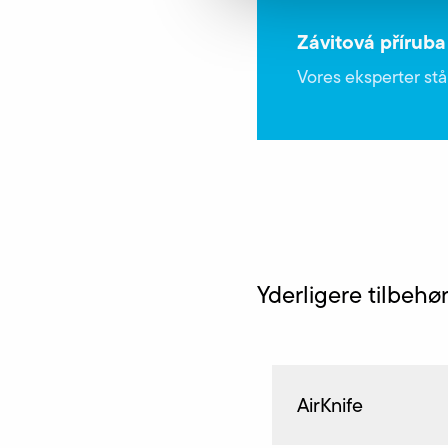
Závitová příruba
Vores eksperter står
Yderligere tilbehø
AirKnife