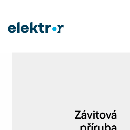
Závitová
příruba