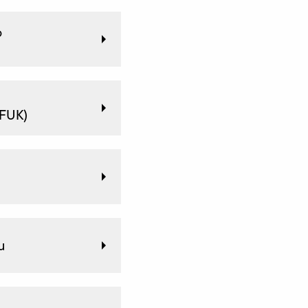
o
(FUK)
u