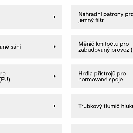
Náhradní patrony pr
jemný filtr
Měnič kmitočtu pro
raně sání
zabudovaný provoz 
pro
Hrdla přístrojů pro
(FU)
normované spoje
Trubkový tlumič hluk