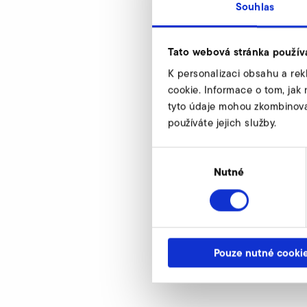
Souhlas
Tato webová stránka použív
SD 24 M, SE 24
K personalizaci obsahu a rek
cookie. Informace o tom, jak 
d
tyto údaje mohou zkombinovat 
používáte jejich služby.
d1
d2
Výběr
souhlasu
Nutné
d4
h
h1
Pouze nutné cooki
Artikelnummer