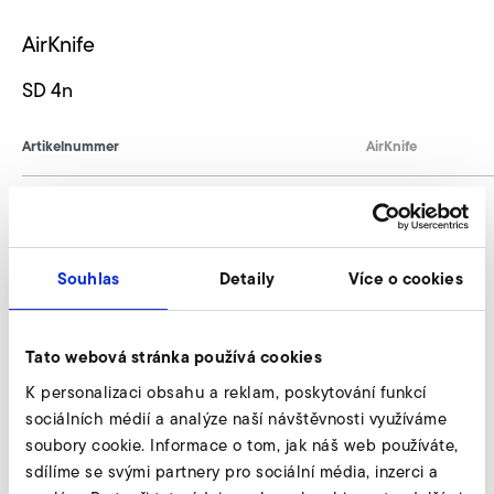
AirKnife
SD 4n
Artikelnummer
AirKnife
AirKnife forespørg
Souhlas
Detaily
Více o cookies
Vores eksperter står til din rådighed.
Tato webová stránka používá cookies
Forespørg nu
K personalizaci obsahu a reklam, poskytování funkcí
sociálních médií a analýze naší návštěvnosti využíváme
soubory cookie. Informace o tom, jak náš web používáte,
Yderligere tilbehør SD 4n
sdílíme se svými partnery pro sociální média, inzerci a