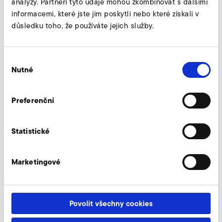
analýzy. Partneři tyto údaje mohou zkombinovat s dalšími
informacemi, které jste jim poskytli nebo které získali v
důsledku toho, že používáte jejich služby.
Připojovací hrdlo
Výběr
Nutné
souhlasu
Omezovací ventily
Preferenční
Škrticí ventily
Statistické
Marketingové
Náhradní patrony pro jemný
filtr
Povolit všechny cookies