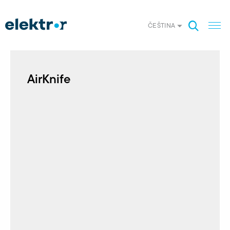
ČEŠTINA
AirKnife