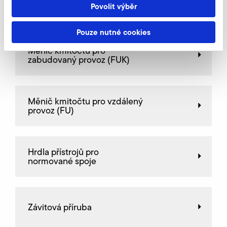
Jemný filtr, na straně sání
Povolit výběr
Pouze nutné cookies
Měnič kmitočtu pro
zabudovaný provoz (FUK)
Měnič kmitočtu pro vzdálený
provoz (FU)
Hrdla přístrojů pro
normované spoje
Závitová příruba