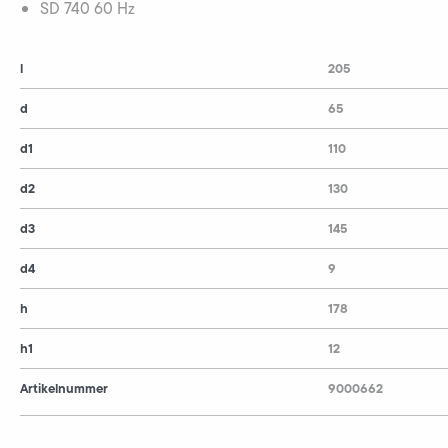
SD 740 60 Hz
l
205
d
65
d1
110
d2
130
d3
145
d4
9
h
178
h1
12
Artikelnummer
9000662