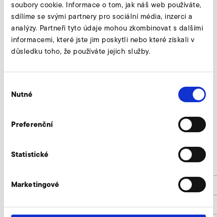
soubory cookie. Informace o tom, jak náš web používáte,
sdílíme se svými partnery pro sociální média, inzerci a
analýzy. Partneři tyto údaje mohou zkombinovat s dalšími
informacemi, které jste jim poskytli nebo které získali v
důsledku toho, že používáte jejich služby.
Výběr
SD 740
Nutné
souhlasu
Nur gültig für folgende Varianten:
Preferenční
SD 740 50 Hz
SD 740 60 Hz
Statistické
l
205
Marketingové
d
65
d1
110