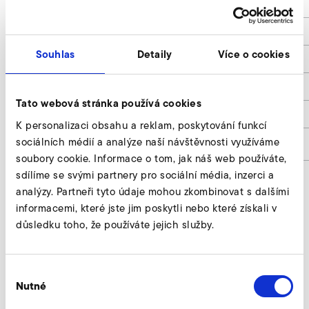
L
307
B
223
Souhlas
Detaily
Více o cookies
H
181
Leistung / Rated Power
7,5
Tato webová stránka používá cookies
Gewicht / Weight
8,7
K personalizaci obsahu a reklam, poskytování funkcí
sociálních médií a analýze naší návštěvnosti využíváme
Artikelnummer
9020749
soubory cookie. Informace o tom, jak náš web používáte,
sdílíme se svými partnery pro sociální média, inzerci a
analýzy. Partneři tyto údaje mohou zkombinovat s dalšími
informacemi, které jste jim poskytli nebo které získali v
Kostal Inveor (EMV kategorie C2, třída
důsledku toho, že používáte jejich služby.
400 V) forespørg
Vores eksperter står til din rådighed.
Výběr
Nutné
souhlasu
Forespørg nu