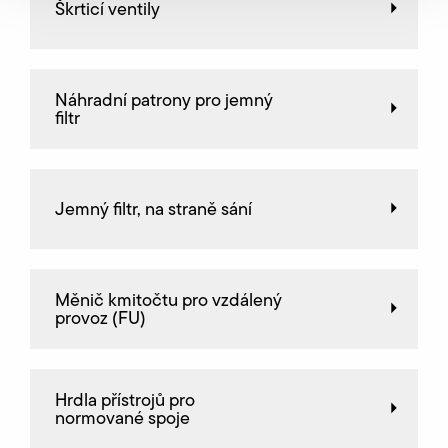
Škrticí ventily
Náhradní patrony pro jemný
filtr
Jemný filtr, na straně sání
Měnič kmitočtu pro vzdálený
provoz (FU)
Hrdla přístrojů pro
normované spoje