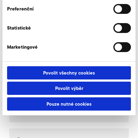
Preferenční
Yderligere tilbehør SD 820
Statistické
Marketingové
AirKnife
Povolit všechny cookies
Připojovací hrdlo
Povolit výběr
Pouze nutné cookies
Omezovací ventily